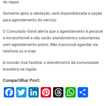
de vagas.
Somente após a validação, será disponibilizada a opção
para agendamento do serviço.
O Consulado-Geral alerta que o agendamento é pessoal
e intransferível e não serão atendimentos solicitantes
sem agendamento prévio. Não é possível agendar via
telefone ou e-mail.
A missão visa facilitar o atendimento da comunidade
brasileira na região.
Compartilhar Post:
F
T
L
P
T
W
S
a
w
i
i
h
h
h