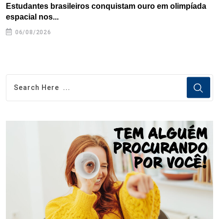
Estudantes brasileiros conquistam ouro em olimpíada
P
espacial nos...
06/08/2026