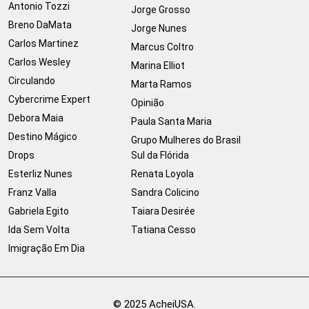
Antonio Tozzi
Jorge Grosso
Breno DaMata
Jorge Nunes
Carlos Martinez
Marcus Coltro
Carlos Wesley
Marina Elliot
Circulando
Marta Ramos
Cybercrime Expert
Opinião
Debora Maia
Paula Santa Maria
Destino Mágico
Grupo Mulheres do Brasil
Drops
Sul da Flórida
Esterliz Nunes
Renata Loyola
Franz Valla
Sandra Colicino
Gabriela Egito
Taiara Desirée
Ida Sem Volta
Tatiana Cesso
Imigração Em Dia
© 2025 AcheiUSA.