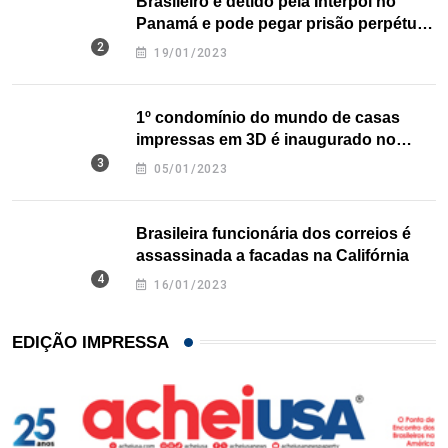
Brasileiro é detido pela Interpol no
Panamá e pode pegar prisão perpétua
nos EUA
19/01/2023
1º condomínio do mundo de casas
impressas em 3D é inaugurado no
Texas
05/01/2023
Brasileira funcionária dos correios é
assassinada a facadas na Califórnia
16/01/2023
EDIÇÃO IMPRESSA