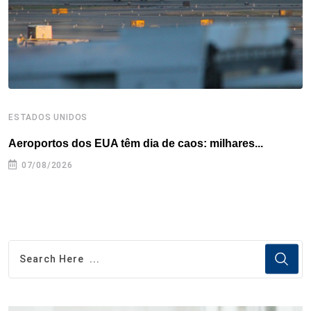
t
ESTADOS UNIDOS
E
Aeroportos dos EUA têm dia de caos: milhares...
G
07/08/2026