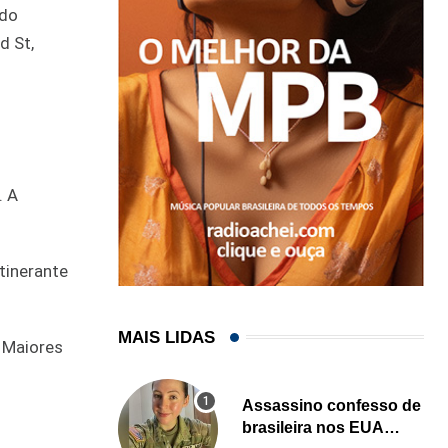
ndo
d St,
. A
tinerante
MAIS LIDAS
. Maiores
Assassino confesso de
brasileira nos EUA