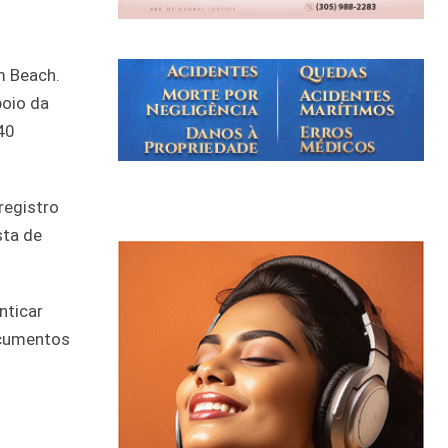
m Beach.
poio da
40
registro
sta de
nticar
ocumentos