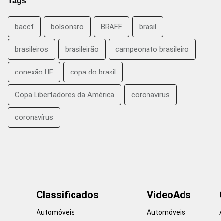
Tags
baccf
bolsonaro
BRAFF
brasil
brasileiros
brasileirão
campeonato brasileiro
conexão UF
copa do brasil
Copa Libertadores da América
coronavirus
coronavírus
Classificados
VideoAds
Automóveis
Automóveis