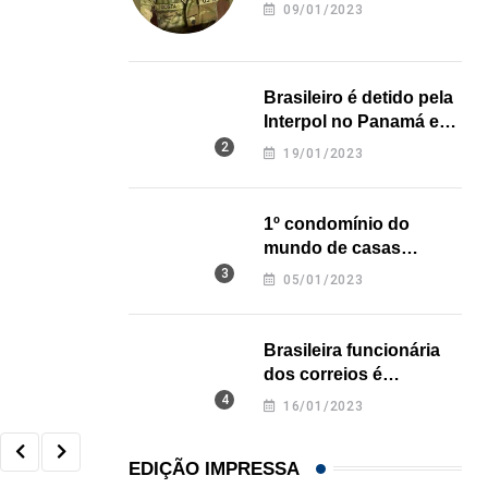
revela onde deixou o
09/01/2023
corpo
Brasileiro é detido pela
Interpol no Panamá e
pode pegar prisão
19/01/2023
perpétua nos EUA
1º condomínio do
mundo de casas
impressas em 3D é
05/01/2023
inaugurado no Texas
Brasileira funcionária
dos correios é
assassinada a facadas
16/01/2023
na Califórnia
EDIÇÃO IMPRESSA