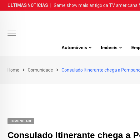
Skip
ÚLTIMAS NOTÍCIAS
|
Game show mais antigo da TV americana faz
to
content
Automóveis
Imóveis
Emp
Home
Comunidade
Consulado Itinerante chega a Pompano
COMUNIDADE
Consulado Itinerante chega a 