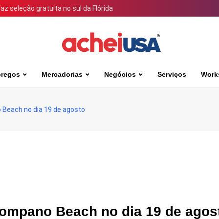
 seleção gratuita no sul da Flórida
regos
Mercadorias
Negócios
Serviços
Work
 Beach no dia 19 de agosto
Pompano Beach no dia 19 de agos