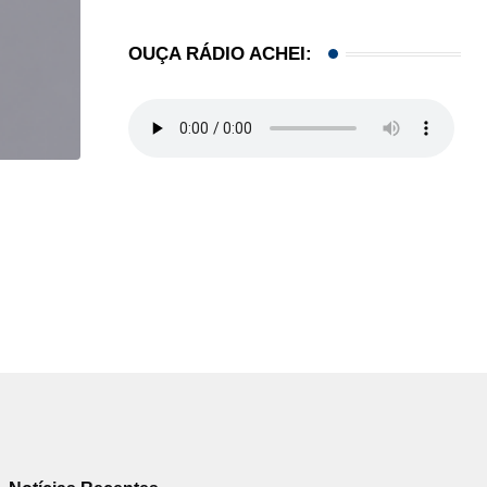
OUÇA RÁDIO ACHEI:
,
BRASIL
COMUNIDADE
Estudantes brasileiros conquistam ouro em olimpí
06/08/2026