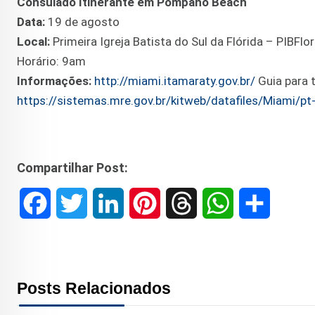
Consulado Itinerante em Pompano Beach
Data:
19 de agosto
Local:
Primeira Igreja Batista do Sul da Flórida – PIBFl
Horário: 9am
Informações:
http://miami.itamaraty.gov.br/
Guia para 
https://sistemas.mre.gov.br/kitweb/datafiles/Miami/
Compartilhar Post:
F
T
L
P
T
W
S
a
w
i
i
h
h
h
c
i
n
n
r
a
a
Posts Relacionados
e
t
k
t
e
t
r