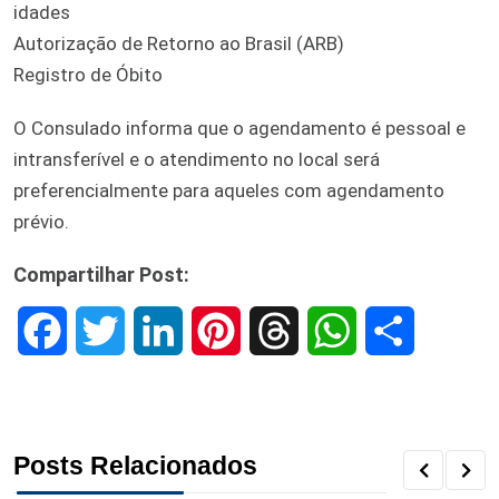
idades
Autorização de Retorno ao Brasil (ARB)
Registro de Óbito
O Consulado informa que o agendamento é pessoal e
intransferível e o atendimento no local será
preferencialmente para aqueles com agendamento
prévio.
Compartilhar Post:
F
T
L
P
T
W
S
a
w
i
i
h
h
h
c
i
n
n
r
a
a
Posts Relacionados
e
t
k
t
e
t
r