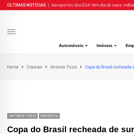
Skip
ÚLTIMAS NOTÍCIAS
|
Aeroportos dos EUA têm dia de caos: milh
to
content
Automóveis
Imóveis
Emp
Home
Colunas
Antonio Tozzi
Copa do Brasil recheada 
ANTONIO TOZZI
ESPORTES
Copa do Brasil recheada de su