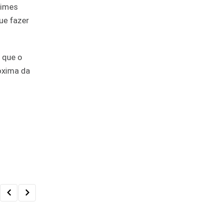
times
ue fazer
 que o
oxima da