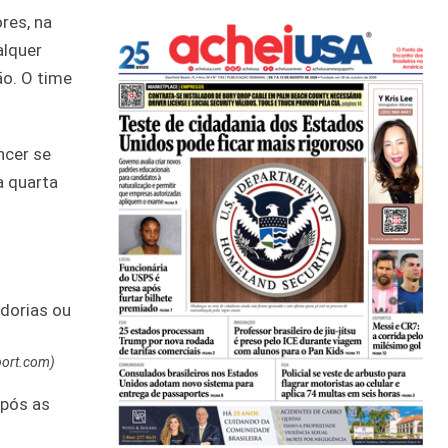
res, na
alquer
ão. O time
ncer se
a quarta
port.com)
após as