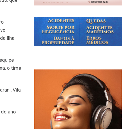
ado, que
fo
avo
da Ilha
 equipe
na, o time
rani, Vila
e do ano