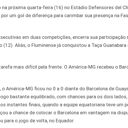
io na próxima quarta-feira (16) no Estádio Defensores del 
or um gol de diferença para carimbar sua presença na Fa
consecutivas em duas competições, encerra sua participação
 (12). Aliás, o Fluminense já conquistou a Taça Guanabar
 tarefa mais difícil pela frente. O América-MG recebeu o Bar
 o América-MG ficou no 0 a 0 diante do Barcelona de Guaya
jogo bastante equilibrado, com chances para os dois lados,
s instantes finais, quando a equipe equatoriana teve um pê
içou a chance de colocar o Barcelona em vantagem na dispu
u para o jogo de volta, no Equador.