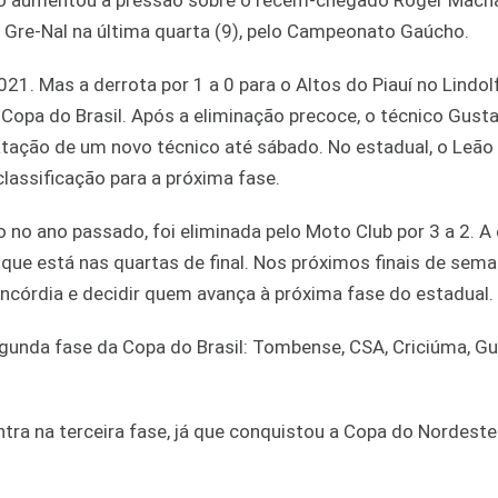
ação aumentou a pressão sobre o recém-chegado Roger Mach
 Gre-Nal na última quarta (9), pelo Campeonato Gaúcho.
21. Mas a derrota por 1 a 0 para o Altos do Piauí no Lindol
Copa do Brasil. Após a eliminação precoce, o técnico Gust
ratação de um novo técnico até sábado. No estadual, o Leão 
lassificação para a próxima fase.
no ano passado, foi eliminada pelo Moto Club por 3 a 2. A
ue está nas quartas de final. Nos próximos finais de sema
ncórdia e decidir quem avança à próxima fase do estadual.
unda fase da Copa do Brasil: Tombense, CSA, Criciúma, Gua
ntra na terceira fase, já que conquistou a Copa do Nordest