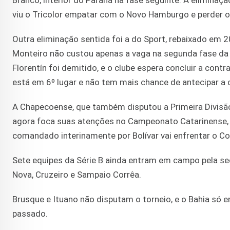
Branco, interior do Paraná na fase seguinte. A elimin
viu o Tricolor empatar com o Novo Hamburgo e perder o
Outra eliminação sentida foi a do Sport, rebaixado em 20
Monteiro não custou apenas a vaga na segunda fase da 
Florentín foi demitido, e o clube espera concluir a cont
está em 6º lugar e não tem mais chance de antecipar a c
A Chapecoense, que também disputou a Primeira Divisão 
agora foca suas atenções no Campeonato Catarinense, q
comandado interinamente por Bolívar vai enfrentar o Co
Sete equipes da Série B ainda entram em campo pela seg
Nova, Cruzeiro e Sampaio Corrêa.
Brusque e Ituano não disputam o torneio, e o Bahia só e
passado.