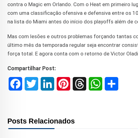
contra o Magic em Orlando. Com o Heat em primeiro lu
com uma classificação ofensiva e defensiva entre os 1
na lista do Miami antes do início dos playoffs além de c
Mas com lesões e outros problemas forçando tantas co
último mês da temporada regular seja encontrar consist
força total. E agora conta com o retorno de Victor Ola
Compartilhar Post:
F
T
L
P
T
W
S
a
w
i
i
h
h
h
c
i
n
n
r
a
a
Posts Relacionados
e
t
k
t
e
t
r
b
t
e
e
a
s
e