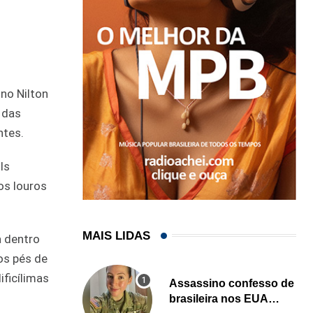
no Nilton
 das
ntes.
ls
os louros
MAIS LIDAS
a dentro
os pés de
ificílimas
Assassino confesso de
brasileira nos EUA