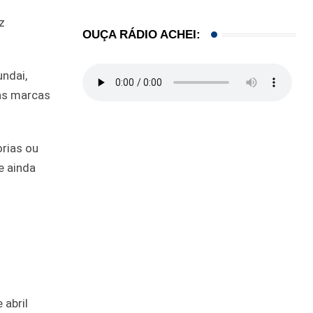
z
OUÇA RÁDIO ACHEI:
undai,
ras marcas
rias ou
e ainda
abril