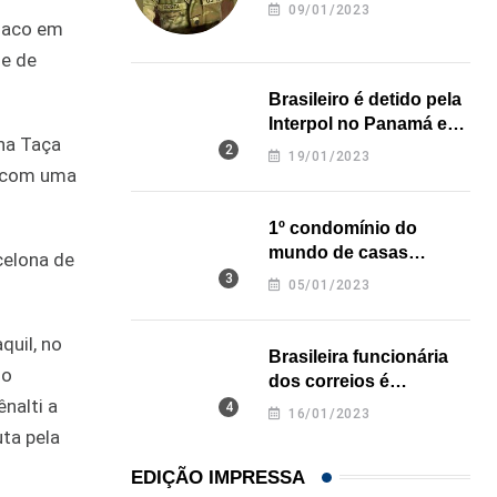
revela onde deixou o
09/01/2023
corpo
Chaco em
se de
Brasileiro é detido pela
Interpol no Panamá e
 na Taça
pode pegar prisão
19/01/2023
perpétua nos EUA
a com uma
1º condomínio do
mundo de casas
celona de
impressas em 3D é
05/01/2023
inaugurado no Texas
quil, no
Brasileira funcionária
 o
dos correios é
nalti a
assassinada a facadas
16/01/2023
na Califórnia
ta pela
EDIÇÃO IMPRESSA