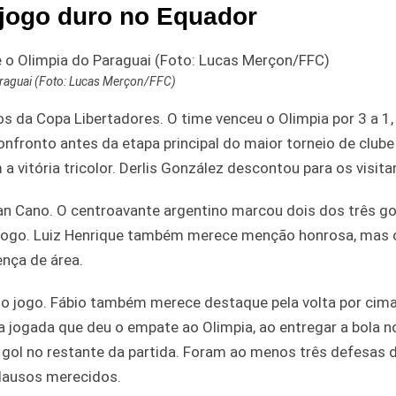
 jogo duro no Equador
araguai (Foto: Lucas Merçon/FFC)
s da Copa Libertadores. O time venceu o Olimpia por 3 a 1, 
confronto antes da etapa principal do maior torneio de clube
 vitória tricolor. Derlis González descontou para os visita
n Cano. O centroavante argentino marcou dois dos três go
 jogo. Luiz Henrique também merece menção honrosa, mas 
nça de área.
do jogo. Fábio também merece destaque pela volta por cim
a jogada que deu o empate ao Olimpia, ao entregar a bola n
o gol no restante da partida. Foram ao menos três defesas d
plausos merecidos.