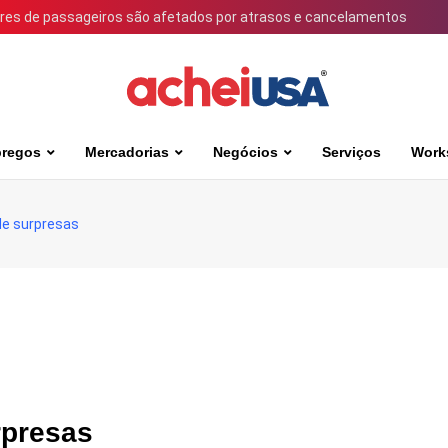
ares de passageiros são afetados por atrasos e cancelamentos
regos
Mercadorias
Negócios
Serviços
Work
de surpresas
rpresas