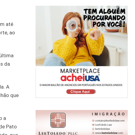
am até
rte, ao
última
es da
a. A
ilhão que
o a
 de Pato