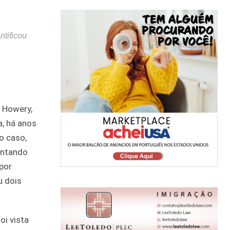
ntificou
y Howery,
, há anos
o caso,
tentando
por
u dois
oi vista