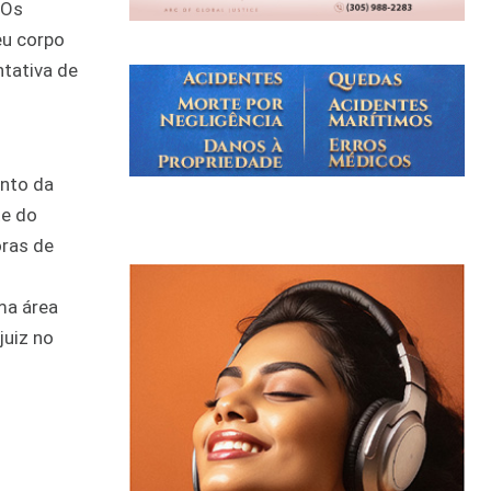
 Os
eu corpo
ntativa de
ento da
te do
oras de
ma área
juiz no