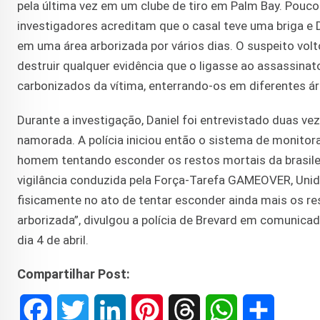
pela última vez em um clube de tiro em Palm Bay. Pouco
investigadores acreditam que o casal teve uma briga e D
em uma área arborizada por vários dias. O suspeito volt
destruir qualquer evidência que o ligasse ao assassinat
carbonizados da vítima, enterrando-os em diferentes á
Durante a investigação, Daniel foi entrevistado duas 
namorada. A polícia iniciou então o sistema de monito
homem tentando esconder os restos mortais da brasilei
vigilância conduzida pela Força-Tarefa GAMEOVER, Unid
fisicamente no ato de tentar esconder ainda mais os re
arborizada”, divulgou a polícia de Brevard em comunicado
dia 4 de abril.
Compartilhar Post:
F
T
L
P
T
W
S