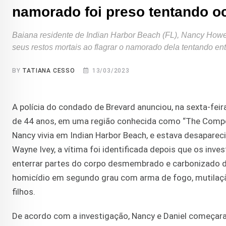
namorado foi preso tentando oc
Baiana residente de Indian Harbor Beach (FL), Nancy Howery
seus restos mortais ao flagrar o namorado dela tentando en
BY
TATIANA CESSO
13/03/2023
A polícia do condado de Brevard anunciou, na sexta-feir
de 44 anos, em uma região conhecida como “The Compoud
Nancy vivia em Indian Harbor Beach, e estava desapareci
Wayne Ivey, a vítima foi identificada depois que os inv
enterrar partes do corpo desmembrado e carbonizado de 
homicídio em segundo grau com arma de fogo, mutilaçã
filhos.
De acordo com a investigação, Nancy e Daniel começaram