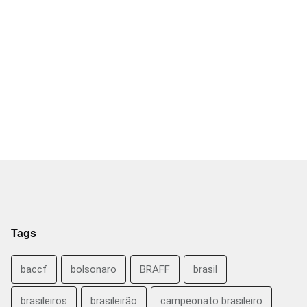
Tags
baccf
bolsonaro
BRAFF
brasil
brasileiros
brasileirão
campeonato brasileiro