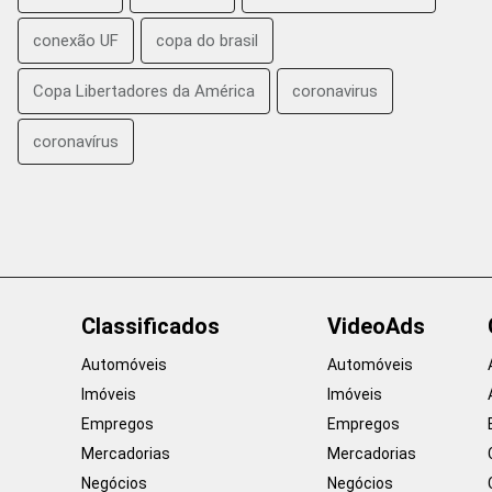
conexão UF
copa do brasil
Copa Libertadores da América
coronavirus
coronavírus
Classificados
VideoAds
Automóveis
Automóveis
Imóveis
Imóveis
Empregos
Empregos
Mercadorias
Mercadorias
Negócios
Negócios