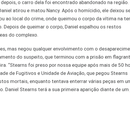
 depois, o carro dela foi encontrado abandonado na região.
aniel atirou e matou Nancy. Após o homícidio, ele deixou s
ou ao local do crime, onde queimou o corpo da vítima na te
o. Depois de queimar o corpo, Daniel espalhou os restos
reas do complexo.
vezes, mas negou qualquer envolvimento com o desaparecim
ramento do suspeito, que terminou com a prisão em flagran
ra. “Stearns foi preso por nossa equipe após mais de 50 h
ade de Fugitivos e Unidade de Aviação, que pegou Stearns
stos mortais, enquanto tentava enterrar várias peças em u
. Daniel Stearns terá a sua primeira aparição diante de um 