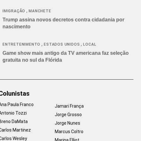
cancelamentos
,
IMIGRAÇÃO
MANCHETE
Trump assina novos decretos contra cidadania por
nascimento
,
,
ENTRETENIMENTO
ESTADOS UNIDOS
LOCAL
Game show mais antigo da TV americana faz seleção
gratuita no sul da Flórida
Colunistas
Ana Paula Franco
Jamari França
Antonio Tozzi
Jorge Grosso
Breno DaMata
Jorge Nunes
Carlos Martinez
Marcus Coltro
Carlos Wesley
Marina Elliot