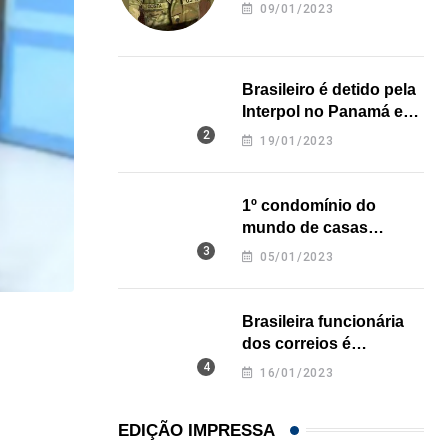
revela onde deixou o
09/01/2023
corpo
Brasileiro é detido pela
Interpol no Panamá e
pode pegar prisão
19/01/2023
perpétua nos EUA
1º condomínio do
mundo de casas
impressas em 3D é
05/01/2023
inaugurado no Texas
Brasileira funcionária
LOCAL
dos correios é
assassinada a facadas
Influenciadora evangélica de Orlando (FL) viraliza
16/01/2023
na Califórnia
07/08/2026
EDIÇÃO IMPRESSA