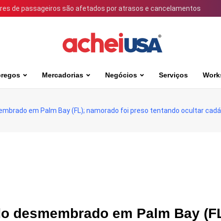
ares de passageiros são afetados por atrasos e cancelamentos
regos
Mercadorias
Negócios
Serviços
Work
embrado em Palm Bay (FL); namorado foi preso tentando ocultar cadá
ado desmembrado em Palm Bay (FL