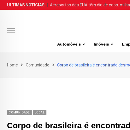
Skip
ÚLTIMAS NOTÍCIAS
|
Aeroportos dos EUA têm dia de caos: milh
to
content
Automóveis
Imóveis
Emp
Home
Comunidade
Corpo de brasileira é encontrado desm
COMUNIDADE
LOCAL
Corpo de brasileira é encontr