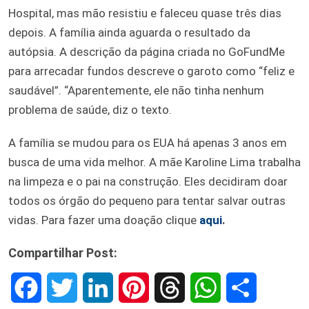
Hospital, mas mão resistiu e faleceu quase três dias
depois. A família ainda aguarda o resultado da
autópsia. A descrição da página criada no GoFundMe
para arrecadar fundos descreve o garoto como “feliz e
saudável”. “Aparentemente, ele não tinha nenhum
problema de saúde, diz o texto.
A família se mudou para os EUA há apenas 3 anos em
busca de uma vida melhor. A mãe Karoline Lima trabalha
na limpeza e o pai na construção. Eles decidiram doar
todos os órgão do pequeno para tentar salvar outras
vidas. Para fazer uma doação clique
aqui
.
Compartilhar Post:
F
T
L
P
T
W
S