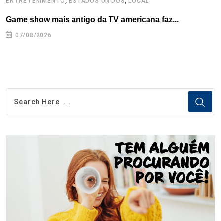
ENTRETENIMENTO
ESTADOS UNIDOS
LOCAL
L
Game show mais antigo da TV americana faz...
I
se
07/08/2026