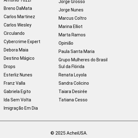
Jorge Grosso
Breno DaMata
Jorge Nunes
Carlos Martinez
Marcus Coltro
Carlos Wesley
Marina Elliot
Circulando
Marta Ramos
Cybercrime Expert
Opinião
Debora Maia
Paula Santa Maria
Destino Mágico
Grupo Mulheres do Brasil
Drops
Sul da Flórida
Esterliz Nunes
Renata Loyola
Franz Valla
Sandra Colicino
Gabriela Egito
Taiara Desirée
Ida Sem Volta
Tatiana Cesso
Imigração Em Dia
© 2025 AcheiUSA.