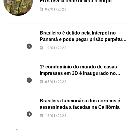
EUA revela onde deixou o corpo
09/01/2023
Brasileiro é detido pela Interpol no
Panamá e pode pegar prisão perpétua
nos EUA
19/01/2023
1º condomínio do mundo de casas
impressas em 3D é inaugurado no
Texas
05/01/2023
Brasileira funcionária dos correios é
assassinada a facadas na Califórnia
16/01/2023