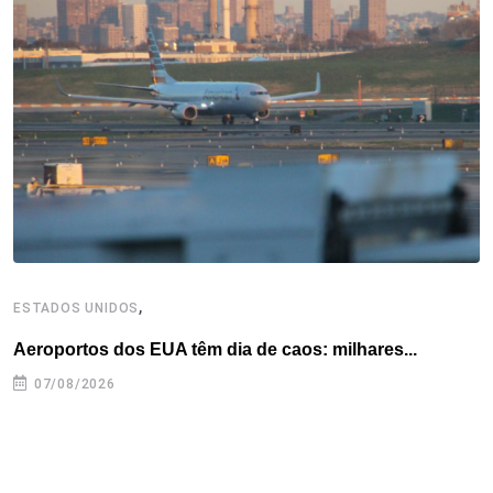
o
e
d
r
d
A
o
r
I
e
s
p
k
n
s
p
t
,
ESTADOS UNIDOS
E
Aeroportos dos EUA têm dia de caos: milhares...
G
07/08/2026