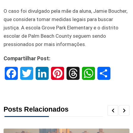
O caso foi divulgado pela mãe da aluna, Jamie Boucher,
que considera tomar medidas legais para buscar
justiça. A escola Grove Park Elementary e o distrito
escolar de Palm Beach County seguem sendo
pressionados por mais informações.
Compartilhar Post:
F
T
L
P
T
W
S
a
w
i
i
h
h
h
c
i
n
n
r
a
a
Posts Relacionados
e
t
k
t
e
t
r
b
t
e
e
a
s
e