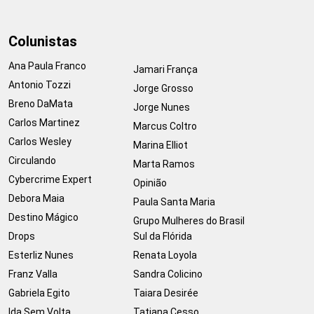
Colunistas
Ana Paula Franco
Jamari França
Antonio Tozzi
Jorge Grosso
Breno DaMata
Jorge Nunes
Carlos Martinez
Marcus Coltro
Carlos Wesley
Marina Elliot
Circulando
Marta Ramos
Cybercrime Expert
Opinião
Debora Maia
Paula Santa Maria
Destino Mágico
Grupo Mulheres do Brasil
Drops
Sul da Flórida
Esterliz Nunes
Renata Loyola
Franz Valla
Sandra Colicino
Gabriela Egito
Taiara Desirée
Ida Sem Volta
Tatiana Cesso