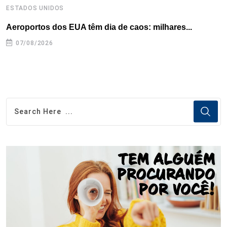
ESTADOS UNIDOS
E
Aeroportos dos EUA têm dia de caos: milhares...
G
07/08/2026