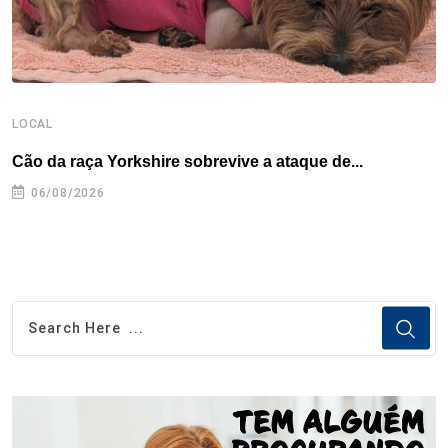
LOCAL
L
Cão da raça Yorkshire sobrevive a ataque de...
R
p
06/08/2026