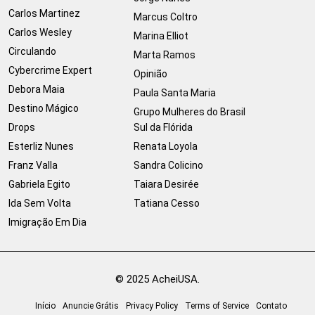
Carlos Martinez
Marcus Coltro
Carlos Wesley
Marina Elliot
Circulando
Marta Ramos
Cybercrime Expert
Opinião
Debora Maia
Paula Santa Maria
Destino Mágico
Grupo Mulheres do Brasil
Drops
Sul da Flórida
Esterliz Nunes
Renata Loyola
Franz Valla
Sandra Colicino
Gabriela Egito
Taiara Desirée
Ida Sem Volta
Tatiana Cesso
Imigração Em Dia
© 2025 AcheiUSA.
Início
Anuncie Grátis
Privacy Policy
Terms of Service
Contato