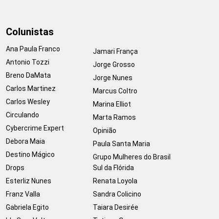
Colunistas
Ana Paula Franco
Jamari França
Antonio Tozzi
Jorge Grosso
Breno DaMata
Jorge Nunes
Carlos Martinez
Marcus Coltro
Carlos Wesley
Marina Elliot
Circulando
Marta Ramos
Cybercrime Expert
Opinião
Debora Maia
Paula Santa Maria
Destino Mágico
Grupo Mulheres do Brasil
Drops
Sul da Flórida
Esterliz Nunes
Renata Loyola
Franz Valla
Sandra Colicino
Gabriela Egito
Taiara Desirée