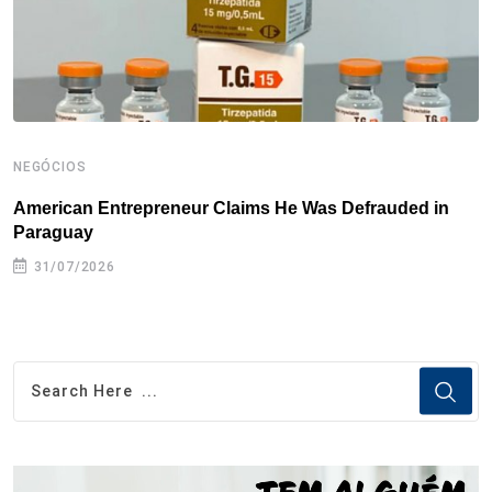
t
NEGÓCIOS
N
American Entrepreneur Claims He Was Defrauded in
D
Paraguay
31/07/2026