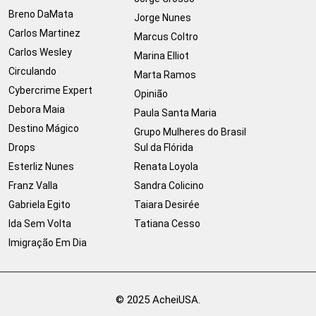
Breno DaMata
Jorge Nunes
Carlos Martinez
Marcus Coltro
Carlos Wesley
Marina Elliot
Circulando
Marta Ramos
Cybercrime Expert
Opinião
Debora Maia
Paula Santa Maria
Destino Mágico
Grupo Mulheres do Brasil
Drops
Sul da Flórida
Esterliz Nunes
Renata Loyola
Franz Valla
Sandra Colicino
Gabriela Egito
Taiara Desirée
Ida Sem Volta
Tatiana Cesso
Imigração Em Dia
© 2025 AcheiUSA.