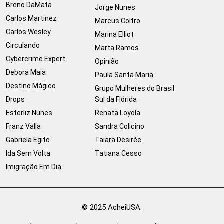
Breno DaMata
Jorge Nunes
Carlos Martinez
Marcus Coltro
Carlos Wesley
Marina Elliot
Circulando
Marta Ramos
Cybercrime Expert
Opinião
Debora Maia
Paula Santa Maria
Destino Mágico
Grupo Mulheres do Brasil
Drops
Sul da Flórida
Esterliz Nunes
Renata Loyola
Franz Valla
Sandra Colicino
Gabriela Egito
Taiara Desirée
Ida Sem Volta
Tatiana Cesso
Imigração Em Dia
© 2025 AcheiUSA.