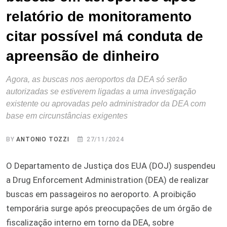
relatório de monitoramento
citar possível má conduta de
apreensão de dinheiro
Agora, as buscas nos aeroportos da DEA só serão
autorizadas se estiverem ligadas a uma investigação
existente ou aprovadas pelo administrador da DEA com
base em circunstâncias exigentes
BY
ANTONIO TOZZI
27/11/2024
O Departamento de Justiça dos EUA (DOJ) suspendeu
a Drug Enforcement Administration (DEA) de realizar
buscas em passageiros no aeroporto. A proibição
temporária surge após preocupações de um órgão de
fiscalização interno em torno da DEA, sobre