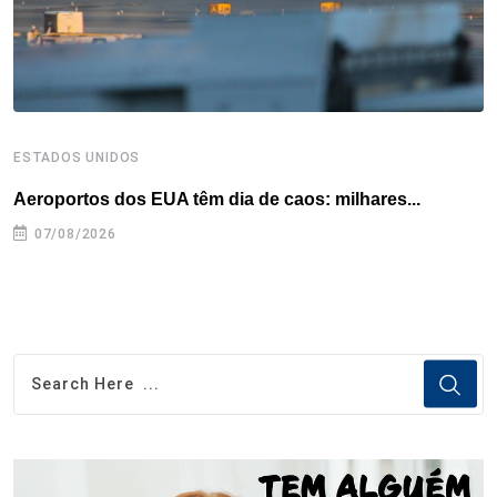
t
ESTADOS UNIDOS
E
Aeroportos dos EUA têm dia de caos: milhares...
G
07/08/2026