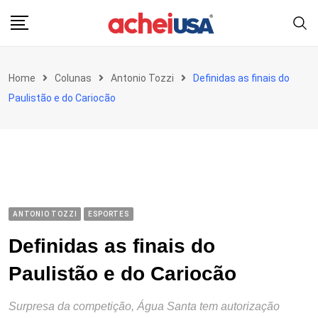
Skip
to
content
Home
Colunas
Antonio Tozzi
Definidas as finais do
Paulistão e do Cariocão
ANTONIO TOZZI
ESPORTES
Definidas as finais do
Paulistão e do Cariocão
Surpresa da competição, Água Santa tem autorização