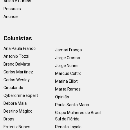
Aulas e Cursos
Pessoais
Anuncie
Colunistas
Ana Paula Franco
Jamari França
Antonio Tozzi
Jorge Grosso
Breno DaMata
Jorge Nunes
Carlos Martinez
Marcus Coltro
Carlos Wesley
Marina Elliot
Circulando
Marta Ramos
Cybercrime Expert
Opinião
Debora Maia
Paula Santa Maria
Destino Mágico
Grupo Mulheres do Brasil
Drops
Sul da Flórida
Esterliz Nunes
Renata Loyola