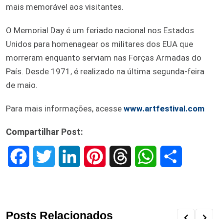
mais memorável aos visitantes.
O Memorial Day é um feriado nacional nos Estados
Unidos para homenagear os militares dos EUA que
morreram enquanto serviam nas Forças Armadas do
País. Desde 1971, é realizado na última segunda-feira
de maio.
Para mais informações, acesse
www.artfestival.com
Compartilhar Post:
F
T
L
P
T
W
S
a
w
i
i
h
h
h
c
i
n
n
r
a
a
Posts Relacionados