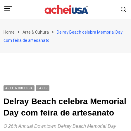
Skip
to
content
Home
Arte & Cultura
Delray Beach celebra Memorial Day
com feira de artesanato
ARTE & CULTURA
LAZER
Delray Beach celebra Memorial
Day com feira de artesanato
O 26th Annual Downtown Delray Beach Memorial Day