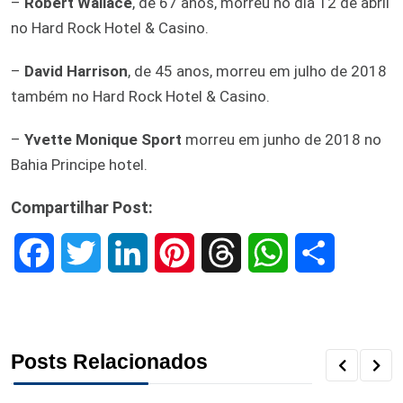
–
Robert Wallace
, de 67 anos, morreu no dia 12 de abril
no Hard Rock Hotel & Casino.
–
David Harrison
, de 45 anos, morreu em julho de 2018
também no Hard Rock Hotel & Casino.
–
Yvette Monique Sport
morreu em junho de 2018 no
Bahia Principe hotel.
Compartilhar Post:
F
T
L
P
T
W
S
a
w
i
i
h
h
h
c
i
n
n
r
a
a
Posts Relacionados
e
t
k
t
e
t
r