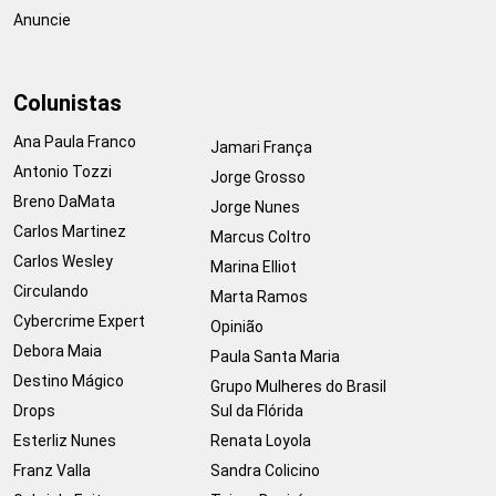
Anuncie
Colunistas
Ana Paula Franco
Jamari França
Antonio Tozzi
Jorge Grosso
Breno DaMata
Jorge Nunes
Carlos Martinez
Marcus Coltro
Carlos Wesley
Marina Elliot
Circulando
Marta Ramos
Cybercrime Expert
Opinião
Debora Maia
Paula Santa Maria
Destino Mágico
Grupo Mulheres do Brasil
Drops
Sul da Flórida
Esterliz Nunes
Renata Loyola
Franz Valla
Sandra Colicino