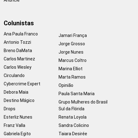
Colunistas
Ana Paula Franco
Jamari França
Antonio Tozzi
Jorge Grosso
Breno DaMata
Jorge Nunes
Carlos Martinez
Marcus Coltro
Carlos Wesley
Marina Elliot
Circulando
Marta Ramos
Cybercrime Expert
Opinião
Debora Maia
Paula Santa Maria
Destino Mágico
Grupo Mulheres do Brasil
Drops
Sul da Flórida
Esterliz Nunes
Renata Loyola
Franz Valla
Sandra Colicino
Gabriela Egito
Taiara Desirée