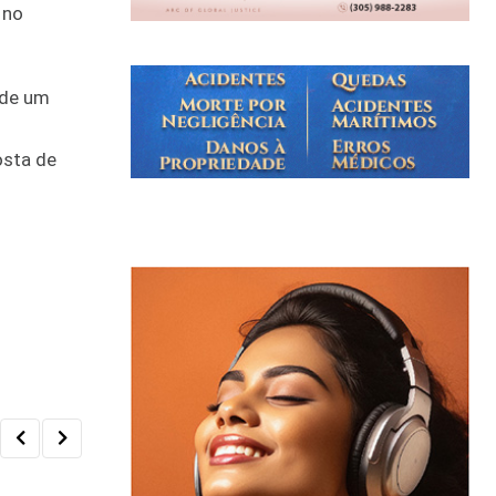
 no
 de um
osta de