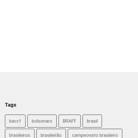
Tags
baccf
bolsonaro
BRAFF
brasil
brasileiros
brasileirão
campeonato brasileiro