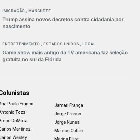
cancelamentos
,
IMIGRAÇÃO
MANCHETE
Trump assina novos decretos contra cidadania por
nascimento
,
,
ENTRETENIMENTO
ESTADOS UNIDOS
LOCAL
Game show mais antigo da TV americana faz seleção
gratuita no sul da Flórida
Colunistas
Ana Paula Franco
Jamari França
Antonio Tozzi
Jorge Grosso
Breno DaMata
Jorge Nunes
Carlos Martinez
Marcus Coltro
Carlos Wesley
Marina Elliot