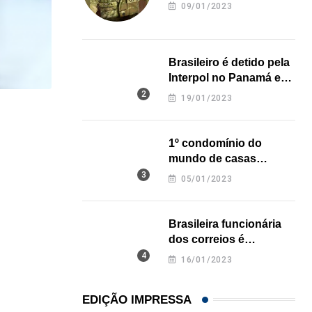
revela onde deixou o
09/01/2023
corpo
Brasileiro é detido pela
Interpol no Panamá e
pode pegar prisão
19/01/2023
perpétua nos EUA
LOCAL
1º condomínio do
Influenciadora evangélica de Orlando (FL) viraliza
mundo de casas
07/08/2026
impressas em 3D é
05/01/2023
inaugurado no Texas
Brasileira funcionária
dos correios é
assassinada a facadas
16/01/2023
na Califórnia
EDIÇÃO IMPRESSA