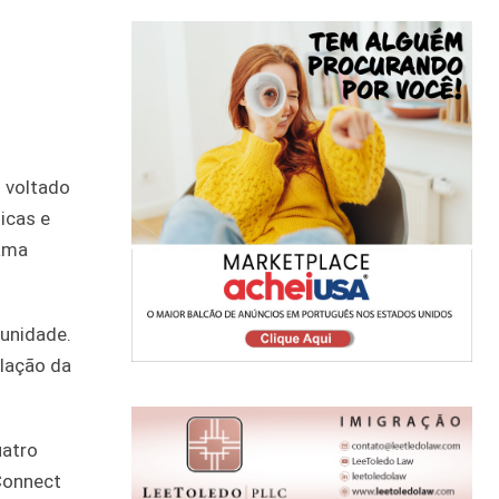
s voltado
icas e
mama
tunidade.
lação da
uatro
 Connect