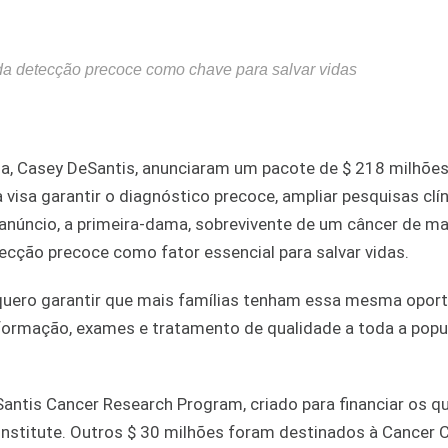
da detecção precoce como chave para salvar vidas
ama, Casey DeSantis, anunciaram um pacote de $ 218 milhõe
 visa garantir o diagnóstico precoce, ampliar pesquisas clín
 anúncio, a primeira-dama, sobrevivente de um câncer de 
ecção precoce como fator essencial para salvar vidas.
 e quero garantir que mais famílias tenham essa mesma opor
ormação, exames e tratamento de qualidade a toda a popu
antis Cancer Research Program, criado para financiar os q
 Institute. Outros $ 30 milhões foram destinados à Cancer