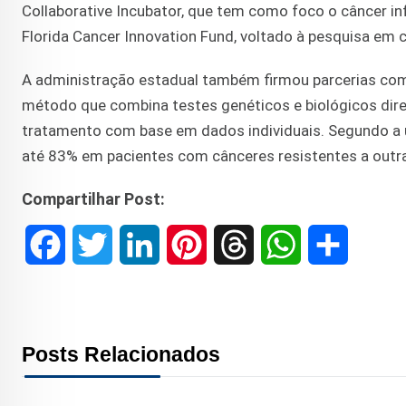
Collaborative Incubator, que tem como foco o câncer inf
Florida Cancer Innovation Fund, voltado à pesquisa em
A administração estadual também firmou parcerias com a 
método que combina testes genéticos e biológicos dire
tratamento com base em dados individuais. Segundo a 
até 83% em pacientes com cânceres resistentes a outra
Compartilhar Post:
F
T
L
P
T
W
S
a
w
i
i
h
h
h
c
i
n
n
r
a
a
Posts Relacionados
e
t
k
t
e
t
r
b
t
e
e
a
s
e