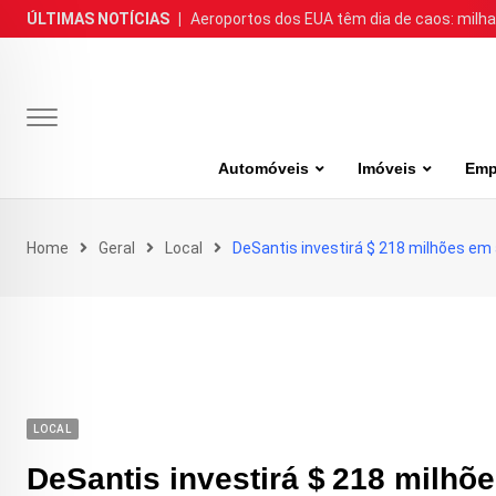
Skip
ÚLTIMAS NOTÍCIAS
|
Aeroportos dos EUA têm dia de caos: milh
to
content
Automóveis
Imóveis
Emp
Home
Geral
Local
DeSantis investirá $ 218 milhões em
LOCAL
DeSantis investirá $ 218 milhõ