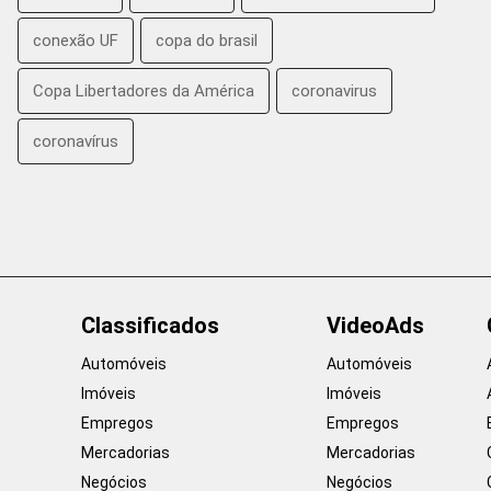
conexão UF
copa do brasil
Copa Libertadores da América
coronavirus
coronavírus
Classificados
VideoAds
Automóveis
Automóveis
Imóveis
Imóveis
Empregos
Empregos
Mercadorias
Mercadorias
Negócios
Negócios