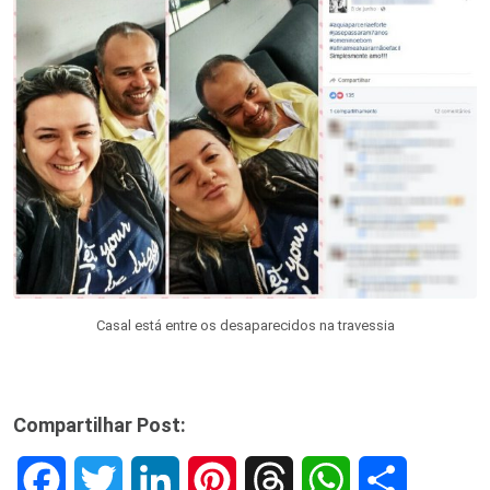
Casal está entre os desaparecidos na travessia
Compartilhar Post:
F
T
L
P
T
W
S