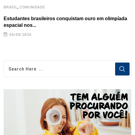
,
BRASIL
COMUNIDADE
B
Estudantes brasileiros conquistam ouro em olimpíada
P
espacial nos...
06/08/2026