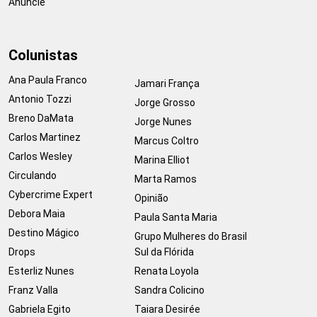
Anuncie
Colunistas
Ana Paula Franco
Jamari França
Antonio Tozzi
Jorge Grosso
Breno DaMata
Jorge Nunes
Carlos Martinez
Marcus Coltro
Carlos Wesley
Marina Elliot
Circulando
Marta Ramos
Cybercrime Expert
Opinião
Debora Maia
Paula Santa Maria
Destino Mágico
Grupo Mulheres do Brasil
Drops
Sul da Flórida
Esterliz Nunes
Renata Loyola
Franz Valla
Sandra Colicino
Gabriela Egito
Taiara Desirée