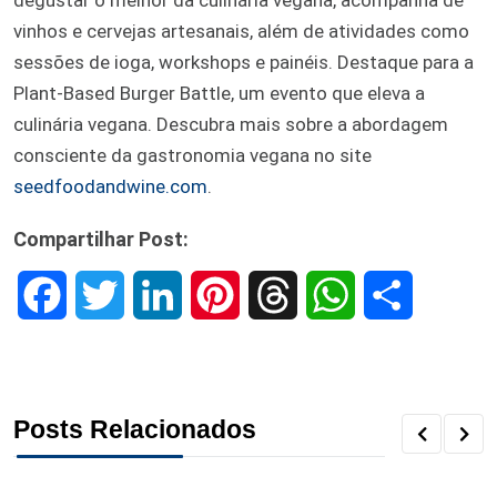
vinhos e cervejas artesanais, além de atividades como
sessões de ioga, workshops e painéis. Destaque para a
Plant-Based Burger Battle, um evento que eleva a
culinária vegana. Descubra mais sobre a abordagem
consciente da gastronomia vegana no site
seedfoodandwine.com
.
Compartilhar Post:
F
T
L
P
T
W
S
a
w
i
i
h
h
h
c
i
n
n
r
a
a
Posts Relacionados
e
t
k
t
e
t
r
b
t
e
e
a
s
e