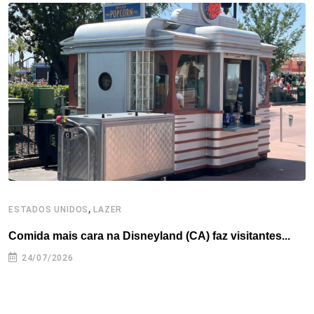
o
e
d
r
d
A
o
r
I
e
s
p
k
n
s
p
t
,
ESTADOS UNIDOS
LAZER
A
Comida mais cara na Disneyland (CA) faz visitantes...
N
24/07/2026