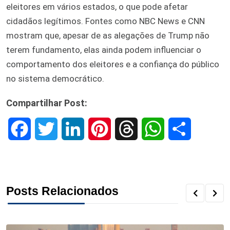
eleitores em vários estados, o que pode afetar
cidadãos legítimos. Fontes como NBC News e CNN
mostram que, apesar de as alegações de Trump não
terem fundamento, elas ainda podem influenciar o
comportamento dos eleitores e a confiança do público
no sistema democrático.
Compartilhar Post:
F
T
L
P
T
W
S
a
w
i
i
h
h
h
c
i
n
n
r
a
a
Posts Relacionados
e
t
k
t
e
t
r
b
t
e
e
a
s
e