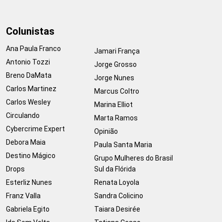
Colunistas
Ana Paula Franco
Jamari França
Antonio Tozzi
Jorge Grosso
Breno DaMata
Jorge Nunes
Carlos Martinez
Marcus Coltro
Carlos Wesley
Marina Elliot
Circulando
Marta Ramos
Cybercrime Expert
Opinião
Debora Maia
Paula Santa Maria
Destino Mágico
Grupo Mulheres do Brasil
Drops
Sul da Flórida
Esterliz Nunes
Renata Loyola
Franz Valla
Sandra Colicino
Gabriela Egito
Taiara Desirée