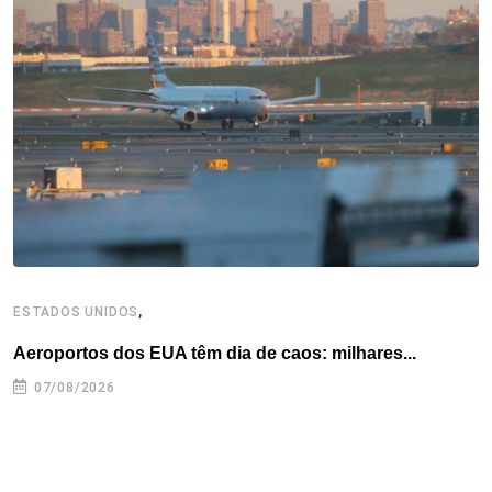
o
e
d
r
d
A
o
r
I
e
s
p
k
n
s
p
t
,
ESTADOS UNIDOS
I
Aeroportos dos EUA têm dia de caos: milhares...
T
n
07/08/2026