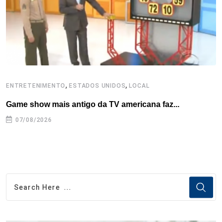
t
,
,
ENTRETENIMENTO
ESTADOS UNIDOS
LOCAL
L
Game show mais antigo da TV americana faz...
I
se
07/08/2026