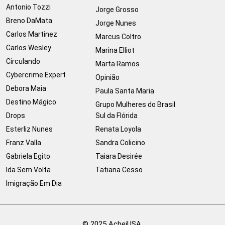
Antonio Tozzi
Jorge Grosso
Breno DaMata
Jorge Nunes
Carlos Martinez
Marcus Coltro
Carlos Wesley
Marina Elliot
Circulando
Marta Ramos
Cybercrime Expert
Opinião
Debora Maia
Paula Santa Maria
Destino Mágico
Grupo Mulheres do Brasil
Drops
Sul da Flórida
Esterliz Nunes
Renata Loyola
Franz Valla
Sandra Colicino
Gabriela Egito
Taiara Desirée
Ida Sem Volta
Tatiana Cesso
Imigração Em Dia
© 2025 AcheiUSA.