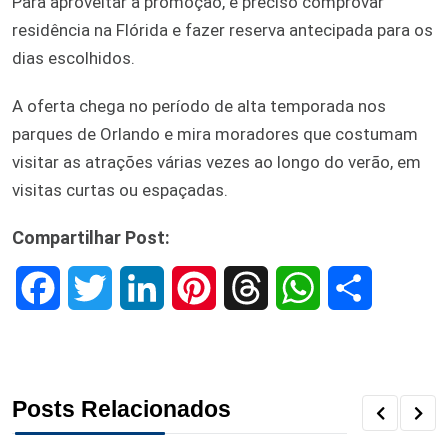
Para aproveitar a promoção, é preciso comprovar
residência na Flórida e fazer reserva antecipada para os
dias escolhidos.
A oferta chega no período de alta temporada nos
parques de Orlando e mira moradores que costumam
visitar as atrações várias vezes ao longo do verão, em
visitas curtas ou espaçadas.
Compartilhar Post:
F
T
L
P
T
W
S
a
w
i
i
h
h
h
c
i
n
n
r
a
a
Posts Relacionados
e
t
k
t
e
t
r