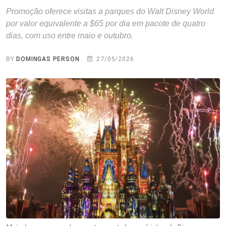
Promoção oferece visitas a parques do Walt Disney World
por valor equivalente a $65 por dia em pacote de quatro
dias, com uso entre maio e outubro.
BY
DOMINGAS PERSON
27/05/2026