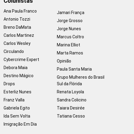
Colunistas
Ana Paula Franco
Jamari França
Antonio Tozzi
Jorge Grosso
Breno DaMata
Jorge Nunes
Carlos Martinez
Marcus Coltro
Carlos Wesley
Marina Elliot
Circulando
Marta Ramos
Cybercrime Expert
Opinião
Debora Maia
Paula Santa Maria
Destino Mágico
Grupo Mulheres do Brasil
Drops
Sul da Flórida
Esterliz Nunes
Renata Loyola
Franz Valla
Sandra Colicino
Gabriela Egito
Taiara Desirée
Ida Sem Volta
Tatiana Cesso
Imigração Em Dia