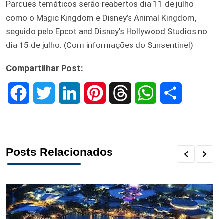
Parques temáticos serão reabertos dia 11 de julho
como o Magic Kingdom e Disney’s Animal Kingdom,
seguido pelo Epcot and Disney’s Hollywood Studios no
dia 15 de julho. (Com informações do Sunsentinel)
Compartilhar Post:
F
T
L
P
T
W
S
a
w
i
i
h
h
h
c
i
n
n
r
a
a
Posts Relacionados
e
t
k
t
e
t
r
b
t
e
e
a
s
e
o
e
d
r
d
A