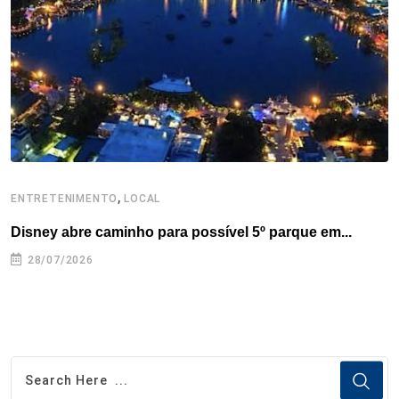
o
r
I
e
s
p
k
n
s
p
t
,
ENTRETENIMENTO
LOCAL
E
Disney abre caminho para possível 5º parque em...
C
28/07/2026