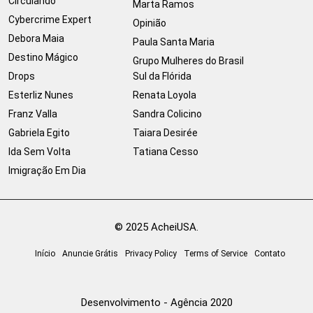
Circulando
Marta Ramos
Cybercrime Expert
Opinião
Debora Maia
Paula Santa Maria
Destino Mágico
Grupo Mulheres do Brasil
Drops
Sul da Flórida
Esterliz Nunes
Renata Loyola
Franz Valla
Sandra Colicino
Gabriela Egito
Taiara Desirée
Ida Sem Volta
Tatiana Cesso
Imigração Em Dia
© 2025 AcheiUSA.
Início
Anuncie Grátis
Privacy Policy
Terms of Service
Contato
Desenvolvimento - Agência 2020