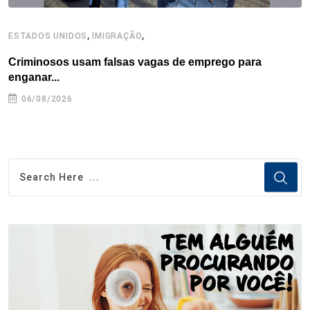
,
,
ESTADOS UNIDOS
IMIGRAÇÃO
E
Criminosos usam falsas vagas de emprego para
H
enganar...
06/08/2026