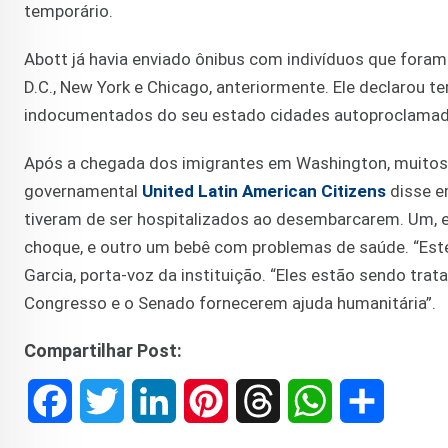
temporário.
Abott já havia enviado ônibus com indivíduos que foram
D.C., New York e Chicago, anteriormente. Ele declarou 
indocumentados do seu estado cidades autoproclamad
Após a chegada dos imigrantes em Washington, muitos
governamental
United Latin American Citizens
disse e
tiveram de ser hospitalizados ao desembarcarem. Um, e
choque, e outro um bebê com problemas de saúde. “Est
Garcia, porta-voz da instituição. “Eles estão sendo tra
Congresso e o Senado fornecerem ajuda humanitária”.
Compartilhar Post:
F
T
L
P
T
W
S
a
w
i
i
h
h
h