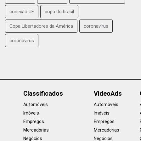
conexão UF
copa do brasil
Copa Libertadores da América
coronavirus
coronavírus
Classificados
VideoAds
Automóveis
Automóveis
Imóveis
Imóveis
Empregos
Empregos
Mercadorias
Mercadorias
Negócios
Negócios