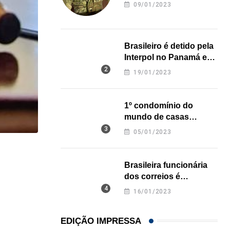
revela onde deixou o
09/01/2023
corpo
Brasileiro é detido pela
Interpol no Panamá e
pode pegar prisão
19/01/2023
perpétua nos EUA
1º condomínio do
mundo de casas
impressas em 3D é
05/01/2023
inaugurado no Texas
IMIGRAÇÃO
Brasileira funcionária
EUA registram maior número de prisões migratóri
dos correios é
assassinada a facadas
06/08/2026
16/01/2023
na Califórnia
EDIÇÃO IMPRESSA