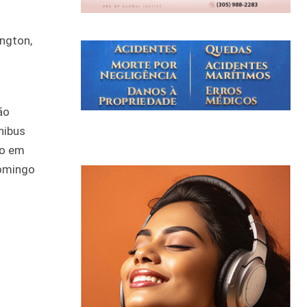
ington,
ão
nibus
do em
Domingo