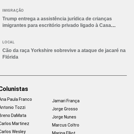
IMIGRAÇÃO
Trump entrega a assistência jurídica de crianças
imigrantes para escritório privado ligado à Casa
Branca
LOCAL
Cão da raça Yorkshire sobrevive a ataque de jacaré na
Flórida
Colunistas
Ana Paula Franco
Jamari França
Antonio Tozzi
Jorge Grosso
Breno DaMata
Jorge Nunes
Carlos Martinez
Marcus Coltro
Carlos Wesley
Marina Elliot