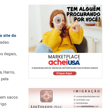
o site do
tadas.
s ilegais,
, Harris,
 pela
s em sacos
rigo