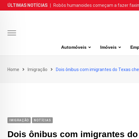
Skip
ÚLTIMAS NOTÍCIAS
|
Robôs humanoides começam a fazer faxina
to
content
Automóveis
Imóveis
Emp
Home
Imigração
Dois ônibus com imigrantes do Texas che
IMIGRAÇÃO
NOTÍCIAS
Dois ônibus com imigrantes do