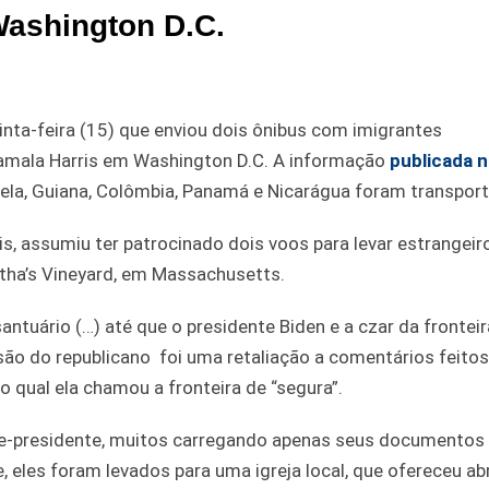
Washington D.C.
nta-feira (15) que enviou dois ônibus com imigrantes
Kamala Harris em Washington D.C. A informação
publicada n
ela, Guiana, Colômbia, Panamá e Nicarágua foram transpor
is, assumiu ter patrocinado dois voos para levar estrangeiro
rtha’s Vineyard, em Massachusetts.
tuário (…) até que o presidente Biden e a czar da fronteira
são do republicano foi uma retaliação a comentários feitos
 qual ela chamou a fronteira de “segura”.
ice-presidente, muitos carregando apenas seus documento
e, eles foram levados para uma igreja local, que ofereceu ab