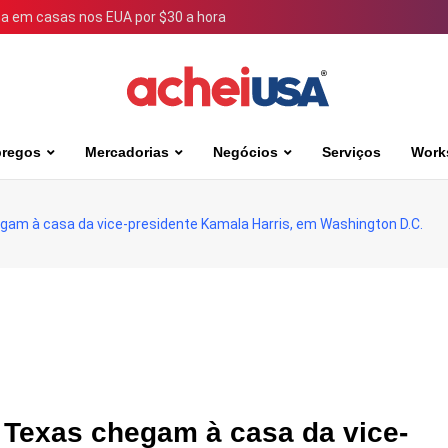
 em casas nos EUA por $30 a hora
regos
Mercadorias
Negócios
Serviços
Work
gam à casa da vice-presidente Kamala Harris, em Washington D.C.
 Texas chegam à casa da vice-