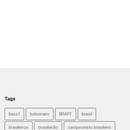
Tags
baccf
bolsonaro
BRAFF
brasil
brasileiros
brasileirão
campeonato brasileiro