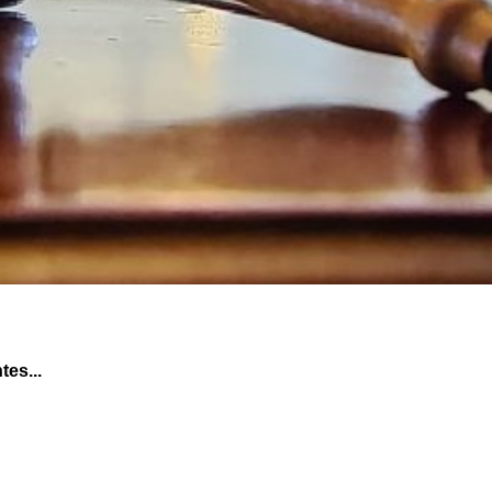
tes...