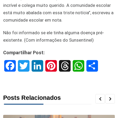
incrível e colega muito querido. A comunidade escolar
está muito abalada com essa triste notícia”, escreveu a
comunidade escolar em nota.
Não foi informado se ele tinha alguma doença pré-
existente. (Com informações do Sunsentinel)
Compartilhar Post:
F
T
L
P
T
W
S
a
w
i
i
h
h
h
c
i
n
n
r
a
a
Posts Relacionados
e
t
k
t
e
t
r
b
t
e
e
a
s
e