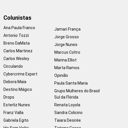
Colunistas
Ana Paula Franco
Jamari França
Antonio Tozzi
Jorge Grosso
Breno DaMata
Jorge Nunes
Carlos Martinez
Marcus Coltro
Carlos Wesley
Marina Elliot
Circulando
Marta Ramos
Cybercrime Expert
Opinião
Debora Maia
Paula Santa Maria
Destino Mágico
Grupo Mulheres do Brasil
Drops
Sul da Flórida
Esterliz Nunes
Renata Loyola
Franz Valla
Sandra Colicino
Gabriela Egito
Taiara Desirée
Ida Sem Volta
Tatiana Cesso