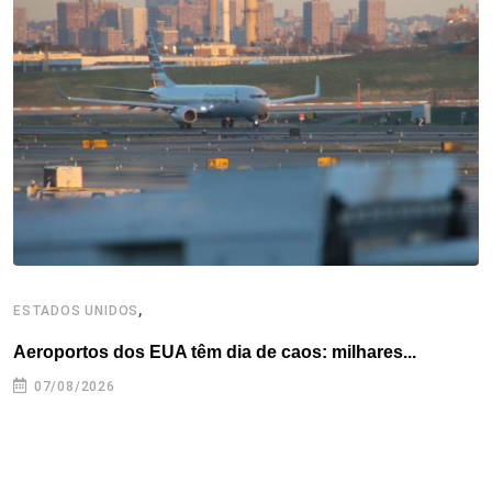
o
e
d
r
d
A
o
r
I
e
s
p
k
n
s
p
t
,
ESTADOS UNIDOS
I
Aeroportos dos EUA têm dia de caos: milhares...
T
n
07/08/2026