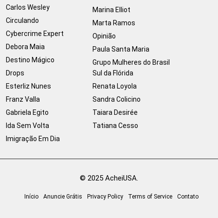
Carlos Wesley
Marina Elliot
Circulando
Marta Ramos
Cybercrime Expert
Opinião
Debora Maia
Paula Santa Maria
Destino Mágico
Grupo Mulheres do Brasil
Drops
Sul da Flórida
Esterliz Nunes
Renata Loyola
Franz Valla
Sandra Colicino
Gabriela Egito
Taiara Desirée
Ida Sem Volta
Tatiana Cesso
Imigração Em Dia
© 2025 AcheiUSA.
Início
Anuncie Grátis
Privacy Policy
Terms of Service
Contato