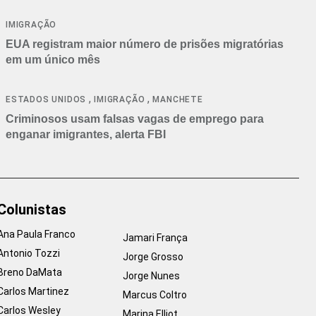
IMIGRAÇÃO
EUA registram maior número de prisões migratórias
em um único mês
,
,
ESTADOS UNIDOS
IMIGRAÇÃO
MANCHETE
Criminosos usam falsas vagas de emprego para
enganar imigrantes, alerta FBI
Colunistas
Ana Paula Franco
Jamari França
Antonio Tozzi
Jorge Grosso
Breno DaMata
Jorge Nunes
Carlos Martinez
Marcus Coltro
Carlos Wesley
Marina Elliot