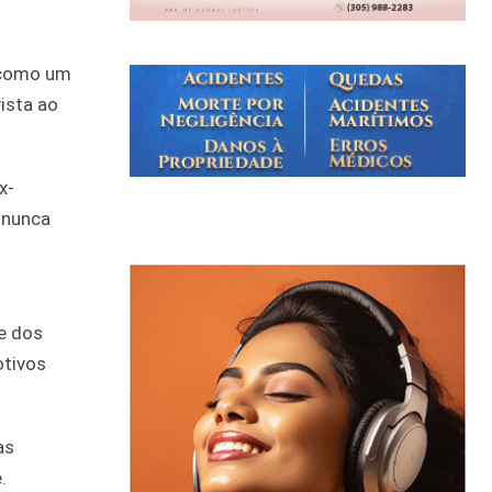
 como um
vista ao
x-
 nunca
e dos
otivos
as
.