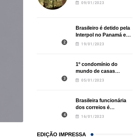
revela onde deixou o
09/01/2023
corpo
Brasileiro é detido pela
Interpol no Panamá e
pode pegar prisão
19/01/2023
perpétua nos EUA
1º condomínio do
mundo de casas
impressas em 3D é
05/01/2023
inaugurado no Texas
Brasileira funcionária
dos correios é
assassinada a facadas
16/01/2023
na Califórnia
EDIÇÃO IMPRESSA
ESTADOS UNIDOS