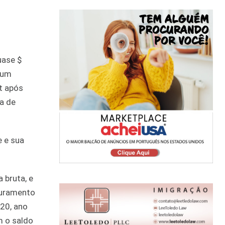
uase $
 um
t após
a de
e e sua
 bruta, e
turamento
020, ano
m o saldo