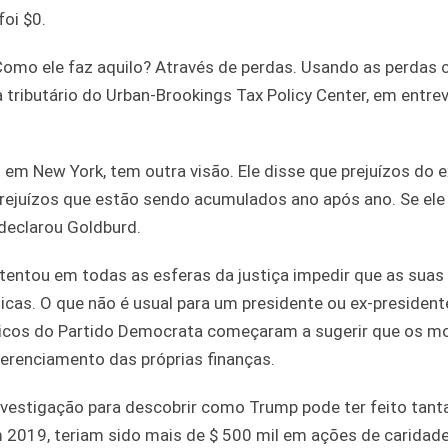
oi $0.
omo ele faz aquilo? Através de perdas. Usando as perdas
a tributário do Urban-Brookings Tax Policy Center, em entre
em New York, tem outra visão. Ele disse que prejuízos do e
m prejuízos que estão sendo acumulados ano após ano. Se ele
 declarou Goldburd.
tentou em todas as esferas da justiça impedir que as suas
cas. O que não é usual para um presidente ou ex-president
íticos do Partido Democrata começaram a sugerir que os m
gerenciamento das próprias finanças.
nvestigação para descobrir como Trump pode ter feito tant
 2019, teriam sido mais de $ 500 mil em ações de caridade