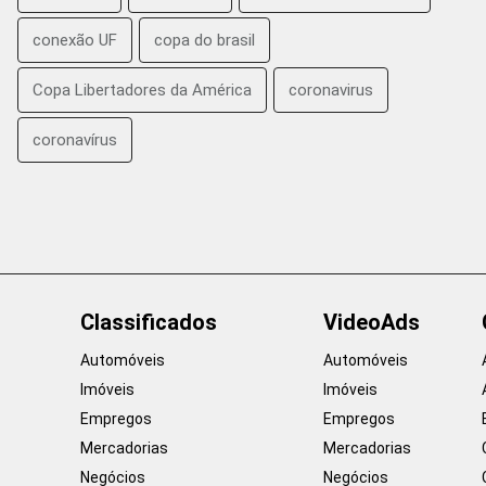
conexão UF
copa do brasil
Copa Libertadores da América
coronavirus
coronavírus
Classificados
VideoAds
Automóveis
Automóveis
Imóveis
Imóveis
Empregos
Empregos
Mercadorias
Mercadorias
Negócios
Negócios