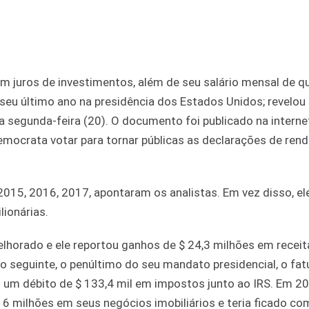
m juros de investimentos, além de seu salário mensal de q
eu último ano na presidência dos Estados Unidos; revelou
a segunda-feira (20). O documento foi publicado na interne
ocrata votar para tornar públicas as declarações de rend
15, 2016, 2017, apontaram os analistas. Em vez disso, el
ionárias.
lhorado e ele reportou ganhos de $ 24,3 milhões em receita
o seguinte, o penúltimo do seu mandato presidencial, o fa
u um débito de $ 133,4 mil em impostos junto ao IRS. Em 2
16 milhões em seus negócios imobiliários e teria ficado co