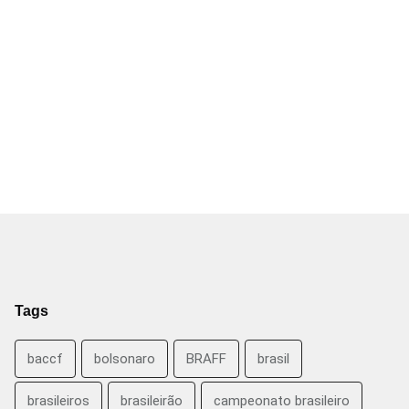
Tags
baccf
bolsonaro
BRAFF
brasil
brasileiros
brasileirão
campeonato brasileiro