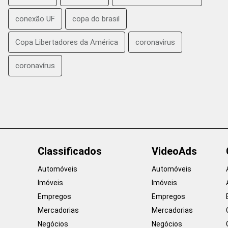
conexão UF
copa do brasil
Copa Libertadores da América
coronavirus
coronavírus
Classificados
VideoAds
Automóveis
Automóveis
Imóveis
Imóveis
Empregos
Empregos
Mercadorias
Mercadorias
Negócios
Negócios