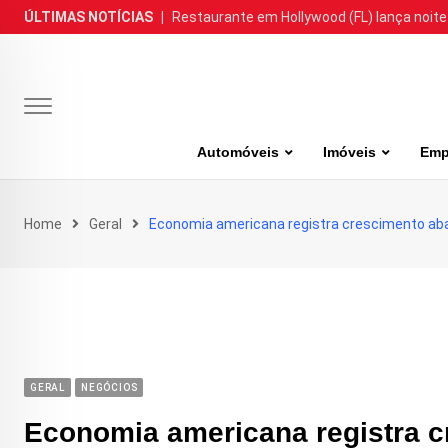
Skip
ÚLTIMAS NOTÍCIAS
|
Restaurante em Hollywood (FL) lança noite
to
content
Automóveis
Imóveis
Emp
Home
Geral
Economia americana registra crescimento ab
GERAL
NEGÓCIOS
Economia americana registra 