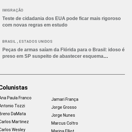
IMIGRAÇÃO
Teste de cidadania dos EUA pode ficar mais rigoroso
com novas regras em estudo
,
BRASIL
ESTADOS UNIDOS
Peças de armas saíam da Flórida para o Brasil: idoso é
preso em SP suspeito de abastecer esquema
criminoso
Colunistas
Ana Paula Franco
Jamari França
Antonio Tozzi
Jorge Grosso
Breno DaMata
Jorge Nunes
Carlos Martinez
Marcus Coltro
Carlos Wesley
Marina Elliot