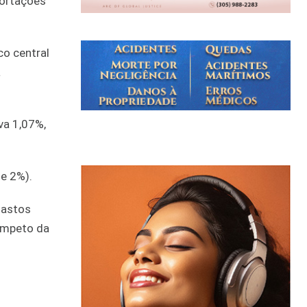
portações
co central
a
va 1,07%,
 e 2%).
gastos
 ímpeto da