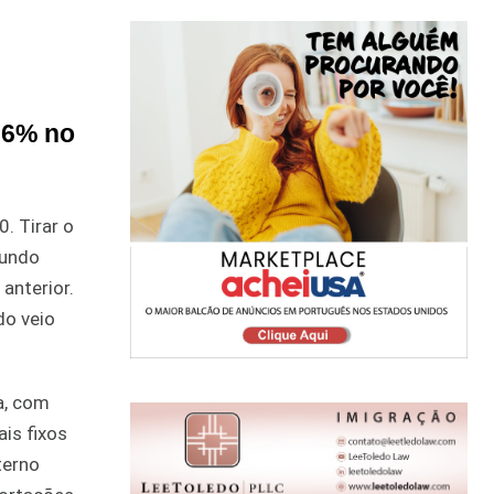
2,6% no
. Tirar o
gundo
anterior.
do veio
a, com
is fixos
terno