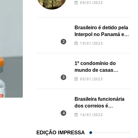
revela onde deixou o
09/01/2023
corpo
Brasileiro é detido pela
Interpol no Panamá e
pode pegar prisão
19/01/2023
perpétua nos EUA
1º condomínio do
mundo de casas
impressas em 3D é
05/01/2023
inaugurado no Texas
Brasileira funcionária
dos correios é
NEGÓCIOS
assassinada a facadas
16/01/2023
na Califórnia
De São Paulo para os Estados Unidos: como...
31/07/2026
EDIÇÃO IMPRESSA