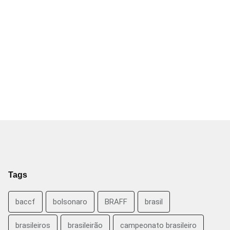
Tags
baccf
bolsonaro
BRAFF
brasil
brasileiros
brasileirão
campeonato brasileiro