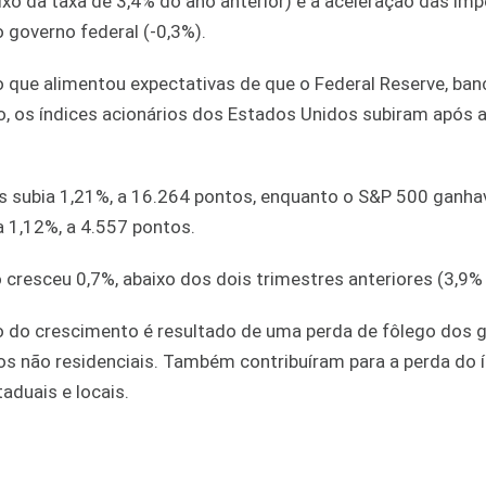
ixo da taxa de 3,4% do ano anterior) e a aceleração das im
 governo federal (-0,3%).
o que alimentou expectativas de que o Federal Reserve, ban
isso, os índices acionários dos Estados Unidos subiram após 
es subia 1,21%, a 16.264 pontos, enquanto o S&P 500 ganha
 1,12%, a 4.557 pontos.
cresceu 0,7%, abaixo dos dois trimestres anteriores (3,9%
 do crescimento é resultado de uma perda de fôlego dos 
xos não residenciais. Também contribuíram para a perda do
duais e locais.