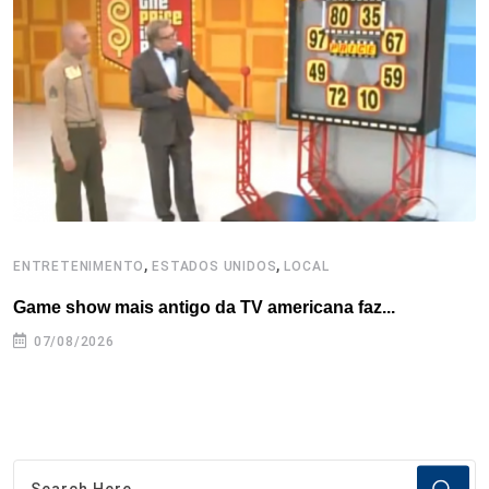
o
r
I
e
s
p
k
n
s
p
t
,
,
ENTRETENIMENTO
ESTADOS UNIDOS
LOCAL
L
Game show mais antigo da TV americana faz...
I
se
07/08/2026