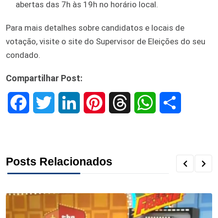
abertas das 7h às 19h no horário local.
Para mais detalhes sobre candidatos e locais de
votação, visite o site do Supervisor de Eleições do seu
condado.
Compartilhar Post:
F
T
L
P
T
W
S
a
w
i
i
h
h
h
c
i
n
n
r
a
a
Posts Relacionados
e
t
k
t
e
t
r
b
t
e
e
a
s
e
o
e
d
r
d
A