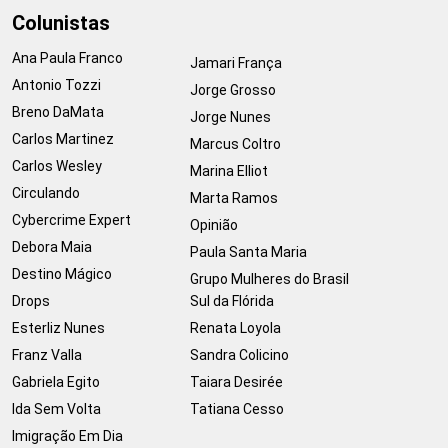
Colunistas
Ana Paula Franco
Jamari França
Antonio Tozzi
Jorge Grosso
Breno DaMata
Jorge Nunes
Carlos Martinez
Marcus Coltro
Carlos Wesley
Marina Elliot
Circulando
Marta Ramos
Cybercrime Expert
Opinião
Debora Maia
Paula Santa Maria
Destino Mágico
Grupo Mulheres do Brasil
Drops
Sul da Flórida
Esterliz Nunes
Renata Loyola
Franz Valla
Sandra Colicino
Gabriela Egito
Taiara Desirée
Ida Sem Volta
Tatiana Cesso
Imigração Em Dia