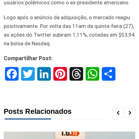
usuários polêmicos como o ex-presidente americano.
Logo após o anúncio da adquisição, o mercado reagiu
positivamente. Por volta das 11am da quinta-feira (27),
as ações do Twitter subiram 1,11%, cotadas em $53,94
na bolsa de Nasdaq.
Compartilhar Post:
F
T
L
P
T
W
S
a
w
i
i
h
h
h
c
i
n
n
r
a
a
Posts Relacionados
e
t
k
t
e
t
r
b
t
e
e
a
s
e