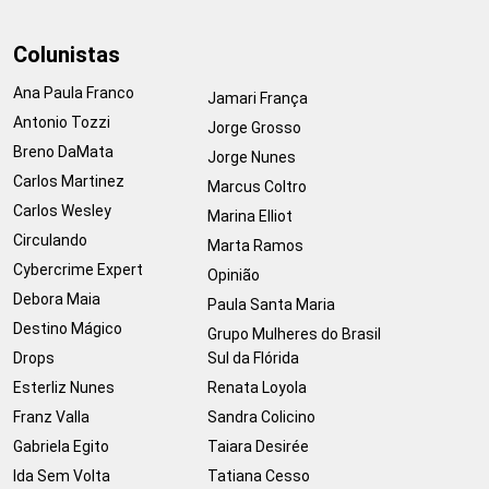
Colunistas
Ana Paula Franco
Jamari França
Antonio Tozzi
Jorge Grosso
Breno DaMata
Jorge Nunes
Carlos Martinez
Marcus Coltro
Carlos Wesley
Marina Elliot
Circulando
Marta Ramos
Cybercrime Expert
Opinião
Debora Maia
Paula Santa Maria
Destino Mágico
Grupo Mulheres do Brasil
Drops
Sul da Flórida
Esterliz Nunes
Renata Loyola
Franz Valla
Sandra Colicino
Gabriela Egito
Taiara Desirée
Ida Sem Volta
Tatiana Cesso