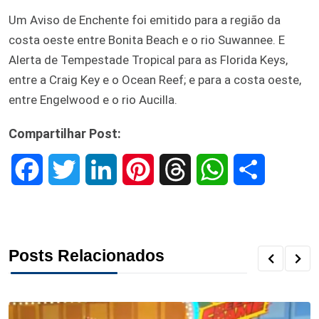
Um Aviso de Enchente foi emitido para a região da
costa oeste entre Bonita Beach e o rio Suwannee. E
Alerta de Tempestade Tropical para as Florida Keys,
entre a Craig Key e o Ocean Reef; e para a costa oeste,
entre Engelwood e o rio Aucilla.
Compartilhar Post:
F
T
L
P
T
W
S
a
w
i
i
h
h
h
c
i
n
n
r
a
a
Posts Relacionados
e
t
k
t
e
t
r
b
t
e
e
a
s
e