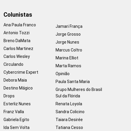
Colunistas
Ana Paula Franco
Jamari França
Antonio Tozzi
Jorge Grosso
Breno DaMata
Jorge Nunes
Carlos Martinez
Marcus Coltro
Carlos Wesley
Marina Elliot
Circulando
Marta Ramos
Cybercrime Expert
Opinião
Debora Maia
Paula Santa Maria
Destino Mágico
Grupo Mulheres do Brasil
Drops
Sul da Flórida
Esterliz Nunes
Renata Loyola
Franz Valla
Sandra Colicino
Gabriela Egito
Taiara Desirée
Ida Sem Volta
Tatiana Cesso