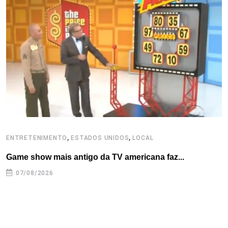
o
e
d
r
d
A
o
r
I
e
s
p
k
n
s
p
t
,
,
ENTRETENIMENTO
ESTADOS UNIDOS
LOCAL
L
Game show mais antigo da TV americana faz...
I
se
07/08/2026