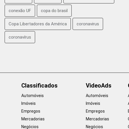
conexão UF
copa do brasil
Copa Libertadores da América
coronavirus
coronavírus
Classificados
VideoAds
Automóveis
Automóveis
Imóveis
Imóveis
Empregos
Empregos
Mercadorias
Mercadorias
Negócios
Negócios