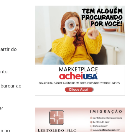
artir do
nts.
mbarcar ao
er
ua no