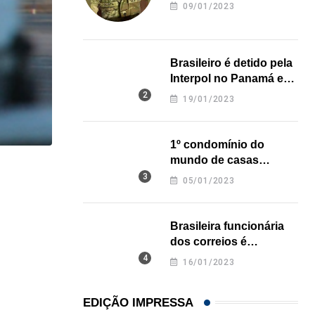
revela onde deixou o
09/01/2023
corpo
Brasileiro é detido pela
Interpol no Panamá e
pode pegar prisão
19/01/2023
perpétua nos EUA
1º condomínio do
mundo de casas
,
,
ENTRETENIMENTO
ESTADOS UNIDOS
LOCAL
impressas em 3D é
05/01/2023
inaugurado no Texas
Game show mais antigo da TV americana faz...
07/08/2026
Brasileira funcionária
dos correios é
assassinada a facadas
16/01/2023
na Califórnia
EDIÇÃO IMPRESSA