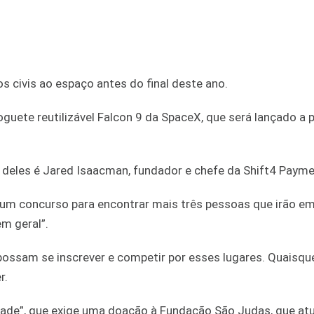
s civis ao espaço antes do final deste ano.
guete reutilizável Falcon 9 da SpaceX, que será lançado a p
 deles é Jared Isaacman, fundador e chefe da Shift4 Payme
 um concurso para encontrar mais três pessoas que irão e
em geral”.
 possam se inscrever e competir por esses lugares. Quaisqu
r.
dade”, que exige uma doação à Fundação São Judas, que at