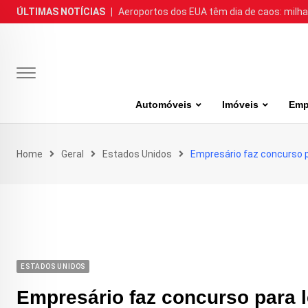
Skip
ÚLTIMAS NOTÍCIAS
|
Aeroportos dos EUA têm dia de caos: milh
to
content
Automóveis
Imóveis
Emp
Home
Geral
Estados Unidos
Empresário faz concurso 
ESTADOS UNIDOS
Empresário faz concurso para 