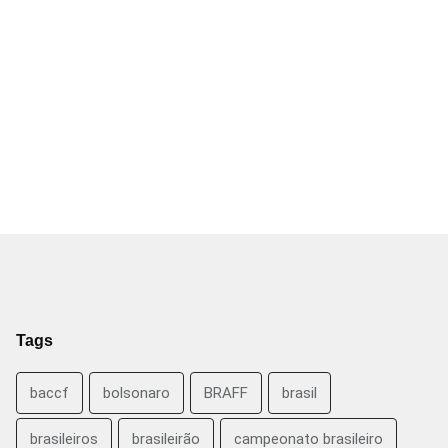
Tags
baccf
bolsonaro
BRAFF
brasil
brasileiros
brasileirão
campeonato brasileiro