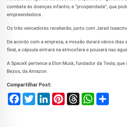
combate às doenças infantis; e “prosperidade”, que po
empreendedora.
Os três vencedores receberão, junto com Jared Isaacm
De acordo com a empresa, a missão durará vários dias e
final, a cápsula entrará na atmosfera e pousará nas água
A SpaceX pertence a Elon Musk, fundador da Tesla, que
Bezos, da Amazon.
Compartilhar Post:
F
T
L
P
T
W
S
a
w
i
i
h
h
h
c
i
n
n
r
a
a