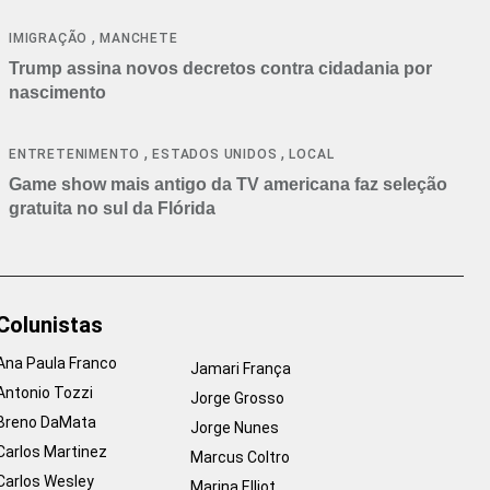
cancelamentos
,
IMIGRAÇÃO
MANCHETE
Trump assina novos decretos contra cidadania por
nascimento
,
,
ENTRETENIMENTO
ESTADOS UNIDOS
LOCAL
Game show mais antigo da TV americana faz seleção
gratuita no sul da Flórida
Colunistas
Ana Paula Franco
Jamari França
Antonio Tozzi
Jorge Grosso
Breno DaMata
Jorge Nunes
Carlos Martinez
Marcus Coltro
Carlos Wesley
Marina Elliot