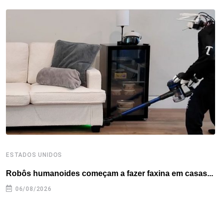
t
ESTADOS UNIDOS
E
Robôs humanoides começam a fazer faxina em casas...
C
e
06/08/2026