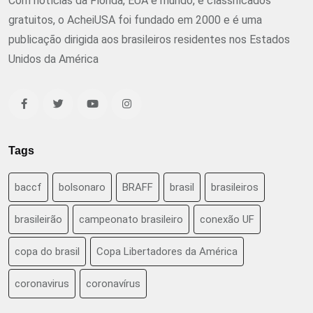
Com notícias da Flórida, EUA e mundo, e classificados
gratuitos, o AcheiUSA foi fundado em 2000 e é uma
publicação dirigida aos brasileiros residentes nos Estados
Unidos da América
Tags
baccf
bolsonaro
BRAFF
brasil
brasileiros
brasileirão
campeonato brasileiro
conexão UF
copa do brasil
Copa Libertadores da América
coronavirus
coronavírus