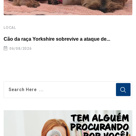
LOCAL
L
Cão da raça Yorkshire sobrevive a ataque de...
R
p
06/08/2026