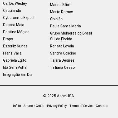
Carlos Wesley
Marina Elliot
Circulando
Marta Ramos
Cybercrime Expert
Opinião
Debora Maia
Paula Santa Maria
Destino Mágico
Grupo Mulheres do Brasil
Drops
Sul da Flórida
Esterliz Nunes
Renata Loyola
Franz Valla
Sandra Colicino
Gabriela Egito
Taiara Desirée
Ida Sem Volta
Tatiana Cesso
Imigração Em Dia
© 2025 AcheiUSA.
Início
Anuncie Grátis
Privacy Policy
Terms of Service
Contato