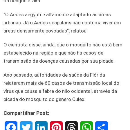
da dengue e zika.
“O Aedes aegypti é altamente adaptado às áreas
urbanas. Já o Aedes scapularis não costuma viver em
áreas densamente povoadas”, relatou.
O cientista disse, ainda, que o mosquito não está bem
estabelecido na região e que não há casos de
transmissão de doenças causadas por sua picada.
Ano passado, autoridades de saúde da Flórida
relataram mais de 60 casos de transmissão local do
vírus que causa a febre do nilo ocidental, através da
picada do mosquito do gênero Culex.
Compartilhar Post:
F
T
L
P
T
W
S