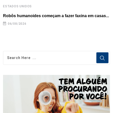
ESTADOS UNIDOS
I
Robôs humanoides começam a fazer faxina em casas...
T
i
06/08/2026