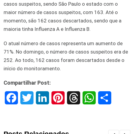
casos suspeitos, sendo São Paulo o estado com o
maior número de casos suspeitos, com 163. Até o
momento, são 162 casos descartados, sendo que a
maioria tinha Influenza A e Influenza B.
O atual número de casos representa um aumento de
71%. No domingo, o número de casos suspeitos era de
252. Ao todo, 162 casos foram descartados desde o
início do monitoramento.
Compartilhar Post:
F
T
L
P
T
W
S
a
w
i
i
h
h
h
c
i
n
n
r
a
a