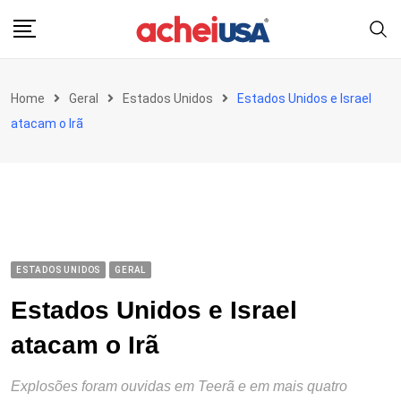
Skip
to
content
Home
Geral
Estados Unidos
Estados Unidos e Israel
atacam o Irã
ESTADOS UNIDOS
GERAL
Estados Unidos e Israel
atacam o Irã
Explosões foram ouvidas em Teerã e em mais quatro