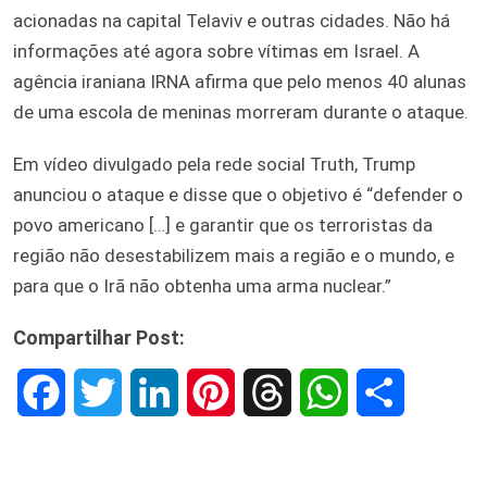
acionadas na capital Telaviv e outras cidades. Não há
informações até agora sobre vítimas em Israel. A
agência iraniana IRNA afirma que pelo menos 40 alunas
de uma escola de meninas morreram durante o ataque.
Em vídeo divulgado pela rede social Truth, Trump
anunciou o ataque e disse que o objetivo é “defender o
povo americano […] e garantir que os terroristas da
região não desestabilizem mais a região e o mundo, e
para que o Irã não obtenha uma arma nuclear.”
Compartilhar Post:
F
T
L
P
T
W
S
a
w
i
i
h
h
h