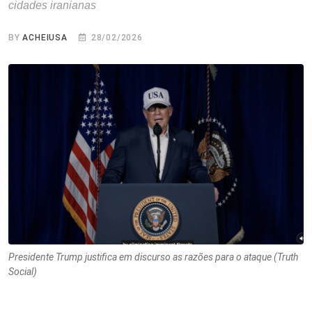
cidades iranianas
BY
ACHEIUSA
28/02/2026
Presidente Trump justifica em discurso as razões para o ataque (Truth
Social)