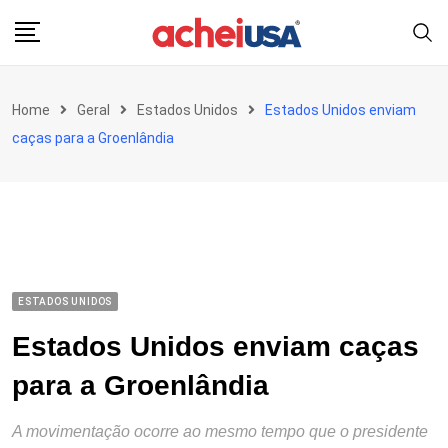
Skip
to
content
Home
Geral
Estados Unidos
Estados Unidos enviam
caças para a Groenlândia
ESTADOS UNIDOS
Estados Unidos enviam caças
para a Groenlândia
A movimentação ocorre ao mesmo tempo que o presidente