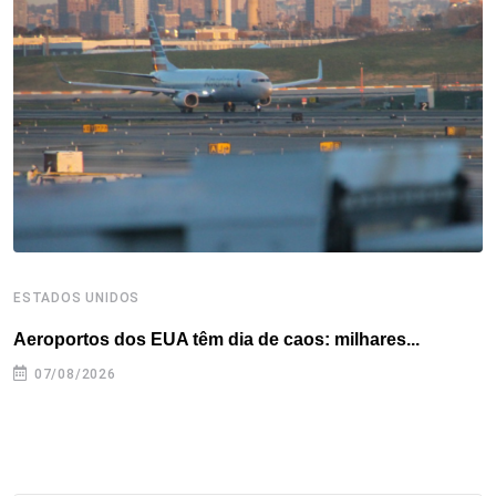
o
e
d
r
d
A
o
r
I
e
s
p
k
n
s
p
t
ESTADOS UNIDOS
I
Aeroportos dos EUA têm dia de caos: milhares...
T
n
07/08/2026