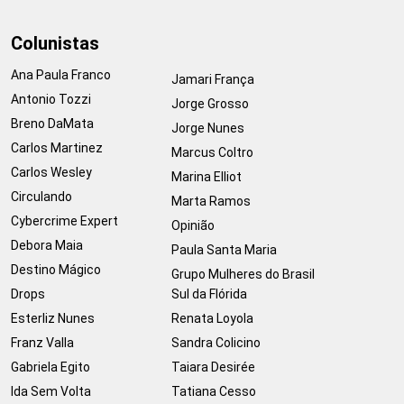
Colunistas
Ana Paula Franco
Jamari França
Antonio Tozzi
Jorge Grosso
Breno DaMata
Jorge Nunes
Carlos Martinez
Marcus Coltro
Carlos Wesley
Marina Elliot
Circulando
Marta Ramos
Cybercrime Expert
Opinião
Debora Maia
Paula Santa Maria
Destino Mágico
Grupo Mulheres do Brasil
Drops
Sul da Flórida
Esterliz Nunes
Renata Loyola
Franz Valla
Sandra Colicino
Gabriela Egito
Taiara Desirée
Ida Sem Volta
Tatiana Cesso