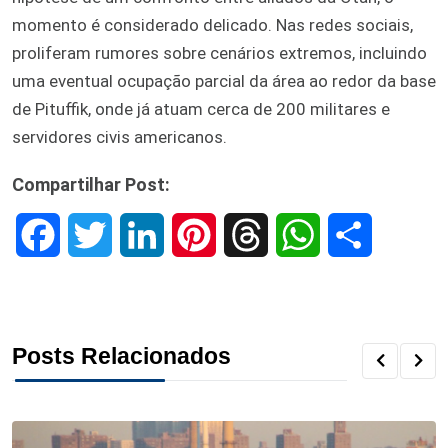
momento é considerado delicado. Nas redes sociais,
proliferam rumores sobre cenários extremos, incluindo
uma eventual ocupação parcial da área ao redor da base
de Pituffik, onde já atuam cerca de 200 militares e
servidores civis americanos.
Compartilhar Post:
F
T
L
P
T
W
S
a
w
i
i
h
h
h
c
i
n
n
r
a
a
Posts Relacionados
e
t
k
t
e
t
r
b
t
e
e
a
s
e