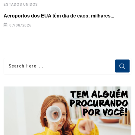
ESTADOS UNIDOS
I
Aeroportos dos EUA têm dia de caos: milhares...
T
n
07/08/2026