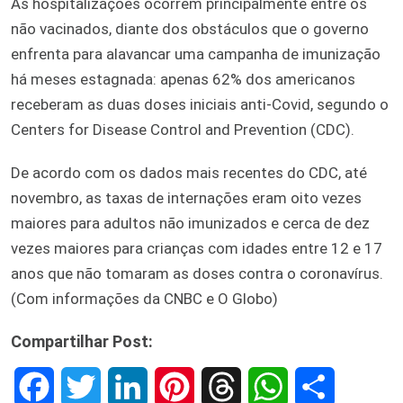
As hospitalizações ocorrem principalmente entre os
não vacinados, diante dos obstáculos que o governo
enfrenta para alavancar uma campanha de imunização
há meses estagnada: apenas 62% dos americanos
receberam as duas doses iniciais anti-Covid, segundo o
Centers for Disease Control and Prevention (CDC).
De acordo com os dados mais recentes do CDC, até
novembro, as taxas de internações eram oito vezes
maiores para adultos não imunizados e cerca de dez
vezes maiores para crianças com idades entre 12 e 17
anos que não tomaram as doses contra o coronavírus.
(Com informações da CNBC e O Globo)
Compartilhar Post:
F
T
L
P
T
W
S