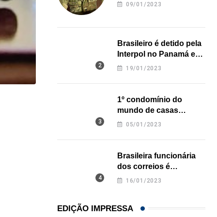
revela onde deixou o
09/01/2023
corpo
Brasileiro é detido pela
Interpol no Panamá e
pode pegar prisão
19/01/2023
perpétua nos EUA
1º condomínio do
IMIGRAÇÃO
mundo de casas
impressas em 3D é
EUA registram maior número de prisões migratóri
05/01/2023
inaugurado no Texas
06/08/2026
Brasileira funcionária
dos correios é
assassinada a facadas
16/01/2023
na Califórnia
EDIÇÃO IMPRESSA