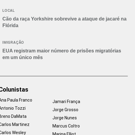
Branca
LOCAL
Cão da raça Yorkshire sobrevive a ataque de jacaré na
Flórida
IMIGRAÇÃO
EUA registram maior número de prisões migratórias
em um único mês
Colunistas
Ana Paula Franco
Jamari França
Antonio Tozzi
Jorge Grosso
Breno DaMata
Jorge Nunes
Carlos Martinez
Marcus Coltro
Carlos Wesley
Marina Elliot