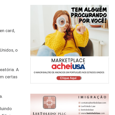
en card,
Unidos, o
eatória. A
em certas
a.
cluindo