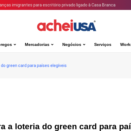
ianças imigrantes para escritório privado ligado à Casa Branca
regos
Mercadorias
Negócios
Serviços
Work
 do green card para países elegíveis
a a loteria do green card para pa