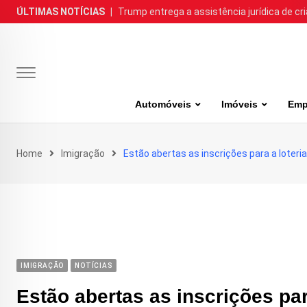
Skip
ÚLTIMAS NOTÍCIAS
|
Trump entrega a assistência jurídica de cr
to
content
Automóveis
Imóveis
Emp
Home
Imigração
Estão abertas as inscrições para a loteria
IMIGRAÇÃO
NOTÍCIAS
Estão abertas as inscrições par