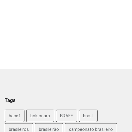
Tags
baccf
bolsonaro
BRAFF
brasil
brasileiros
brasileirão
campeonato brasileiro