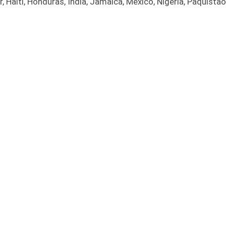
Haiti, Honduras, Índia, Jamaica, México, Nigéria, Paquistão, 