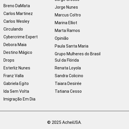
Breno DaMata
Jorge Nunes
Carlos Martinez
Marcus Coltro
Carlos Wesley
Marina Elliot
Circulando
Marta Ramos
Cybercrime Expert
Opinião
Debora Maia
Paula Santa Maria
Destino Mágico
Grupo Mulheres do Brasil
Drops
Sul da Flórida
Esterliz Nunes
Renata Loyola
Franz Valla
Sandra Colicino
Gabriela Egito
Taiara Desirée
Ida Sem Volta
Tatiana Cesso
Imigração Em Dia
© 2025 AcheiUSA.