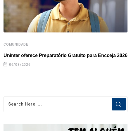
t
COMUNIDADE
B
Uninter oferece Preparatório Gratuito para Encceja 2026
E
e
06/08/2026