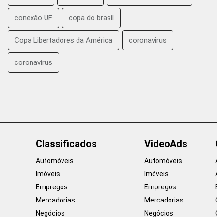
conexão UF
copa do brasil
Copa Libertadores da América
coronavirus
coronavírus
Classificados
VideoAds
Automóveis
Automóveis
Imóveis
Imóveis
Empregos
Empregos
Mercadorias
Mercadorias
Negócios
Negócios