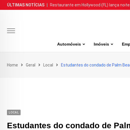
Skip
ÚLTIMAS NOTÍCIAS
|
Restaurante em Hollywood (FL) lança noite
to
content
Automóveis
Imóveis
Emp
Home
Geral
Local
Estudantes do condado de Palm Beac
LOCAL
Estudantes do condado de Pal