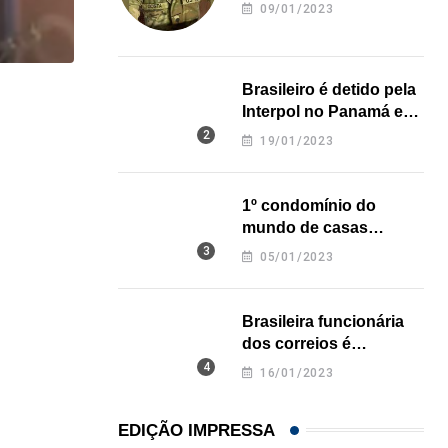
revela onde deixou o
09/01/2023
corpo
Brasileiro é detido pela
,
,
BRASIL
ESTADOS UNIDOS
Interpol no Panamá e
pode pegar prisão
Em medida inédita, EUA revogam visto de embaix
19/01/2023
perpétua nos EUA
05/08/2026
1º condomínio do
mundo de casas
impressas em 3D é
05/01/2023
inaugurado no Texas
Brasileira funcionária
dos correios é
assassinada a facadas
16/01/2023
na Califórnia
EDIÇÃO IMPRESSA