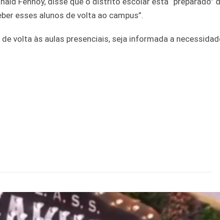
ald Fennoy, disse que o distrito escolar está “preparado” 
eber esses alunos de volta ao campus”.
e volta às aulas presenciais, seja informada a necessidad