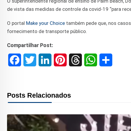
O superintendente regional de ensino de Palm Beach, Don
de vista das medidas de controle da covid-19 “para rec
O portal
Make your Choice
também pede que, nos casos d
fornecimento de transporte público.
Compartilhar Post:
F
T
L
P
T
W
S
a
w
i
i
h
h
h
c
i
n
n
r
a
a
Posts Relacionados
e
t
k
t
e
t
r
b
t
e
e
a
s
e
o
e
d
r
d
A