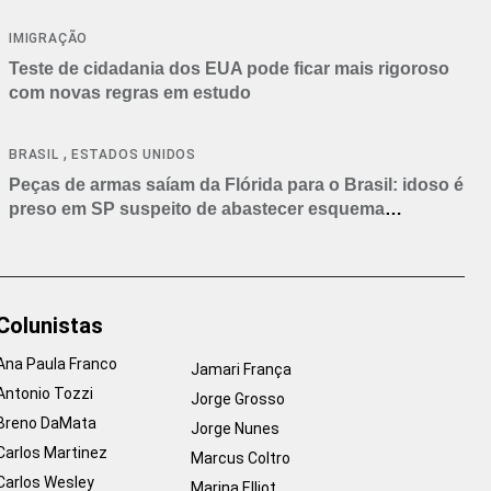
IMIGRAÇÃO
Teste de cidadania dos EUA pode ficar mais rigoroso
com novas regras em estudo
,
BRASIL
ESTADOS UNIDOS
Peças de armas saíam da Flórida para o Brasil: idoso é
preso em SP suspeito de abastecer esquema
criminoso
Colunistas
Ana Paula Franco
Jamari França
Antonio Tozzi
Jorge Grosso
Breno DaMata
Jorge Nunes
Carlos Martinez
Marcus Coltro
Carlos Wesley
Marina Elliot