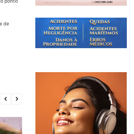
do ponto
e de