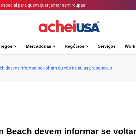
 especial para quem quer jantar sem roupas
regos
Mercadorias
Negócios
Serviços
Work
h devem informar se voltam ou não às aulas presenciais
m Beach devem informar se volta