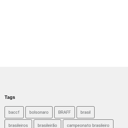
Tags
baccf
bolsonaro
BRAFF
brasil
brasileiros
brasileirão
campeonato brasileiro