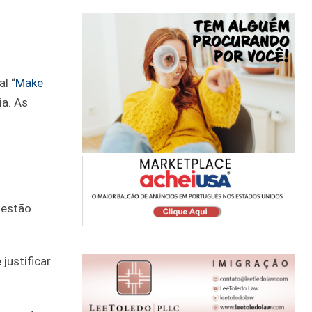
l “
Make
ia. As
 estão
justificar