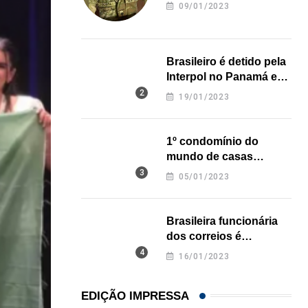
revela onde deixou o
09/01/2023
corpo
Brasileiro é detido pela
Interpol no Panamá e
pode pegar prisão
19/01/2023
perpétua nos EUA
1º condomínio do
mundo de casas
impressas em 3D é
05/01/2023
inaugurado no Texas
Brasileira funcionária
dos correios é
assassinada a facadas
16/01/2023
na Califórnia
EDIÇÃO IMPRESSA