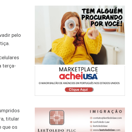
vadir pelo
tiça.
celulares
 terça-
cumpridos
, titular
e que os