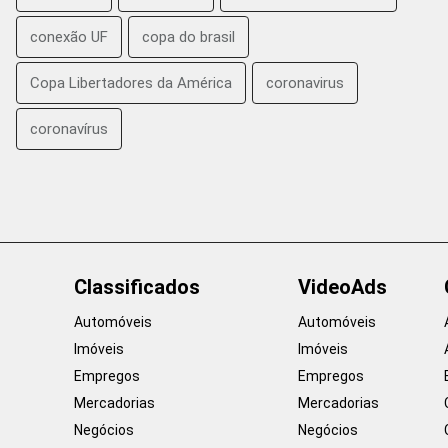
conexão UF
copa do brasil
Copa Libertadores da América
coronavirus
coronavírus
Classificados
VideoAds
Automóveis
Automóveis
Imóveis
Imóveis
Empregos
Empregos
Mercadorias
Mercadorias
Negócios
Negócios