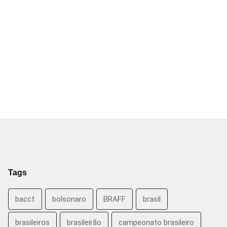
Tags
baccf
bolsonaro
BRAFF
brasil
brasileiros
brasileirão
campeonato brasileiro