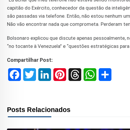
capitão do Exército, conhecedor da questão da intelig
são passadas via telefone. Então, não estou nenhum um
Não vão encontrar nada que comprometa. Perderam tem
Bolsonaro explicou que discute apenas pessoalmente, 
“no tocante à Venezuela” e “questões estratégicas para
Compartilhar Post:
F
T
L
P
T
W
S
a
w
i
i
h
h
h
c
i
n
n
r
a
a
Posts Relacionados
e
t
k
t
e
t
r
b
t
e
e
a
s
e