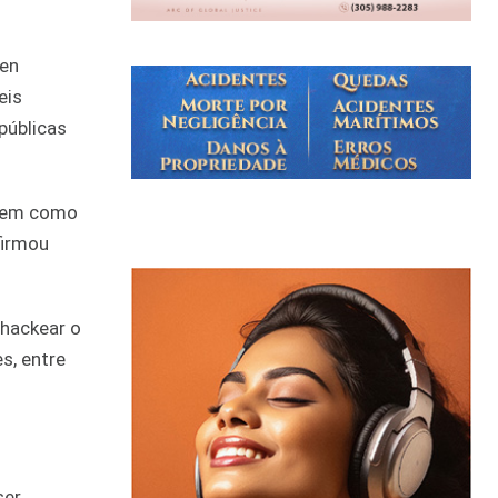
len
eis
públicas
 bem como
firmou
 hackear o
s, entre
ser