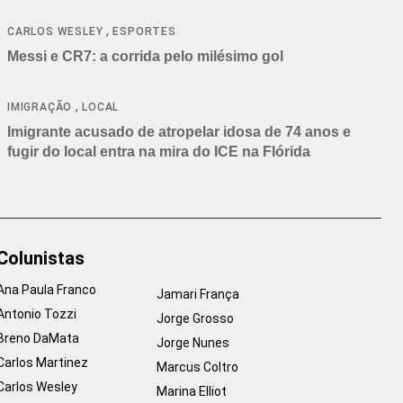
,
CARLOS WESLEY
ESPORTES
Messi e CR7: a corrida pelo milésimo gol
,
IMIGRAÇÃO
LOCAL
Imigrante acusado de atropelar idosa de 74 anos e
fugir do local entra na mira do ICE na Flórida
Colunistas
Ana Paula Franco
Jamari França
Antonio Tozzi
Jorge Grosso
Breno DaMata
Jorge Nunes
Carlos Martinez
Marcus Coltro
Carlos Wesley
Marina Elliot