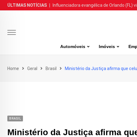
Skip
ÚLTIMAS NOTÍCIAS
|
Influenciadora evangélica de Orlando (FL) v
to
content
Automóveis
Imóveis
Emp
Home
Geral
Brasil
Ministério da Justiça afirma que ce
BRASIL
Ministério da Justiça afirma q