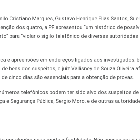
lo Cristiano Marques, Gustavo Henrique Elias Santos, Sue
detenção dos quatro, a PF apresentou “um histórico de possív
o” para “violar o sigilo telefônico de diversas autoridades 
busca e apreensões em endereços ligados aos investigados,
 de bens dos suspeitos, o juiz Vallisney de Souza Oliveira a
 de cinco dias são essenciais para a obtenção de provas.
números telefônicos podem ter sido alvo dos suspeitos de
a e Segurança Pública, Sergio Moro, e de outras autoridade
 por alguém seria muita infantilidade. Não apenas por eu 