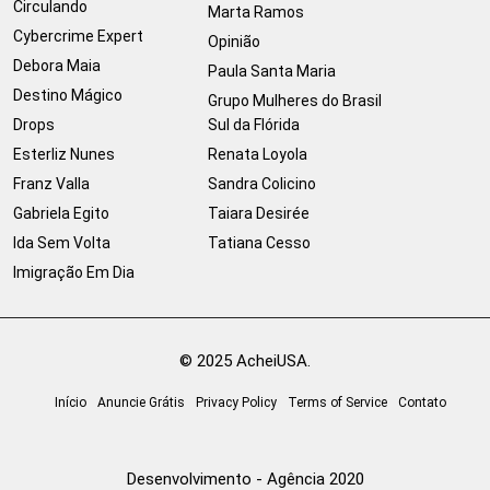
Circulando
Marta Ramos
Cybercrime Expert
Opinião
Debora Maia
Paula Santa Maria
Destino Mágico
Grupo Mulheres do Brasil
Drops
Sul da Flórida
Esterliz Nunes
Renata Loyola
Franz Valla
Sandra Colicino
Gabriela Egito
Taiara Desirée
Ida Sem Volta
Tatiana Cesso
Imigração Em Dia
© 2025 AcheiUSA.
Início
Anuncie Grátis
Privacy Policy
Terms of Service
Contato
Desenvolvimento - Agência 2020