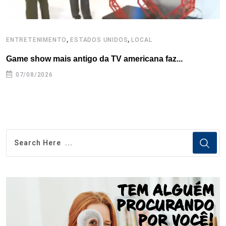
,
,
ENTRETENIMENTO
ESTADOS UNIDOS
LOCAL
E
Game show mais antigo da TV americana faz...
R
07/08/2026