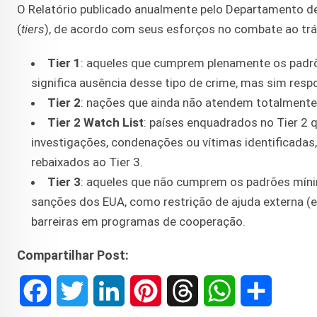
O Relatório publicado anualmente pelo Departamento de
(
tiers
), de acordo com seus esforços no combate ao tr
Tier 1
: aqueles que cumprem plenamente os padrõ
significa ausência desse tipo de crime, mas sim resp
Tier 2
: nações que ainda não atendem totalmente 
Tier 2 Watch List
: países enquadrados no Tier 2
investigações, condenações ou vítimas identificada
rebaixados ao Tier 3.
Tier 3
: aqueles que não cumprem os padrões míni
sanções dos EUA, como restrição de ajuda externa (e
barreiras em programas de cooperação.
Compartilhar Post:
F
T
L
P
T
W
S