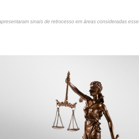
apresentaram sinais de retrocesso em áreas consideradas esse