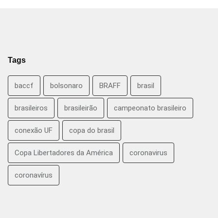
Tags
baccf
bolsonaro
BRAFF
brasil
brasileiros
brasileirão
campeonato brasileiro
conexão UF
copa do brasil
Copa Libertadores da América
coronavirus
coronavírus