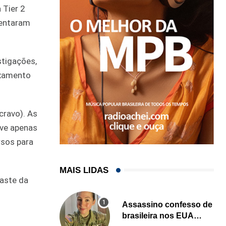
 Tier 2
sentaram
stigações,
ixamento
cravo). As
ve apenas
rsos para
MAIS LIDAS
gaste da
Assassino confesso de
brasileira nos EUA