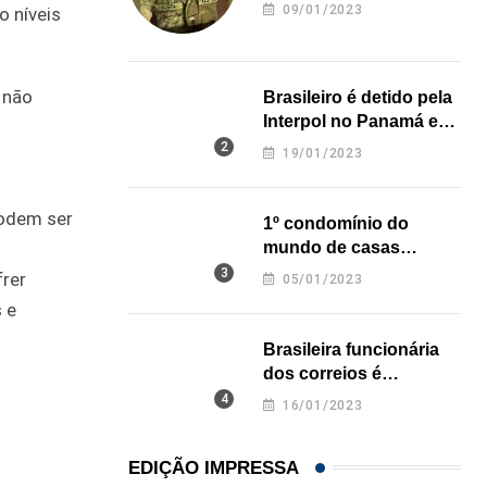
revela onde deixou o
09/01/2023
o níveis
corpo
 não
Brasileiro é detido pela
Interpol no Panamá e
pode pegar prisão
19/01/2023
perpétua nos EUA
podem ser
1º condomínio do
mundo de casas
impressas em 3D é
rer
05/01/2023
inaugurado no Texas
 e
Brasileira funcionária
dos correios é
assassinada a facadas
16/01/2023
na Califórnia
EDIÇÃO IMPRESSA