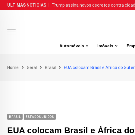
Skip
ÚLTIMAS NOTÍCIAS
|
Trump assina novos decretos contra cida
to
content
Automóveis
Imóveis
Emp
Home
Geral
Brasil
EUA colocam Brasil e África do Sul em
BRASIL
ESTADOS UNIDOS
EUA colocam Brasil e África do 