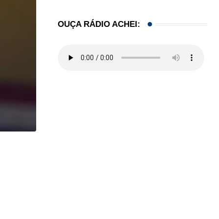
OUÇA RÁDIO ACHEI:
,
,
ENTRETENIMENTO
ESTADOS UNIDOS
LOCAL
Game show mais antigo da TV americana faz...
07/08/2026