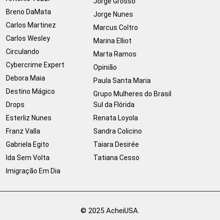
Jorge Grosso
Breno DaMata
Jorge Nunes
Carlos Martinez
Marcus Coltro
Carlos Wesley
Marina Elliot
Circulando
Marta Ramos
Cybercrime Expert
Opinião
Debora Maia
Paula Santa Maria
Destino Mágico
Grupo Mulheres do Brasil
Drops
Sul da Flórida
Esterliz Nunes
Renata Loyola
Franz Valla
Sandra Colicino
Gabriela Egito
Taiara Desirée
Ida Sem Volta
Tatiana Cesso
Imigração Em Dia
© 2025 AcheiUSA.