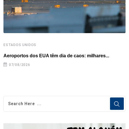
t
ESTADOS UNIDOS
I
Aeroportos dos EUA têm dia de caos: milhares...
T
n
07/08/2026