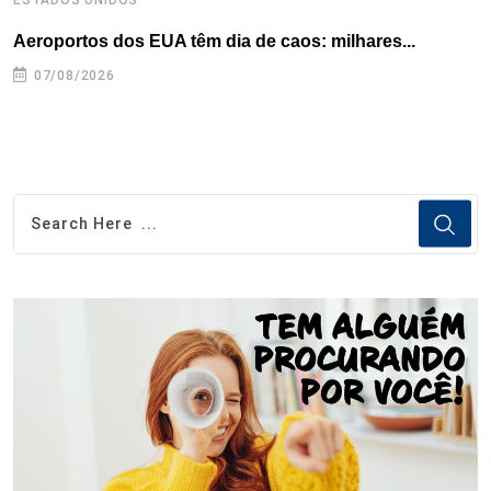
Aeroportos dos EUA têm dia de caos: milhares...
G
07/08/2026